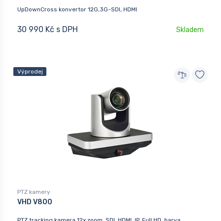
UpDownCross konvertor 12G,3G-SDI, HDMI
30 990 Kč s DPH
Skladem
Výprodej
PTZ kamery
VHD V800
PTZ tracking kamera 12x zoom, SDI, HDMI, IP, Full HD, barva