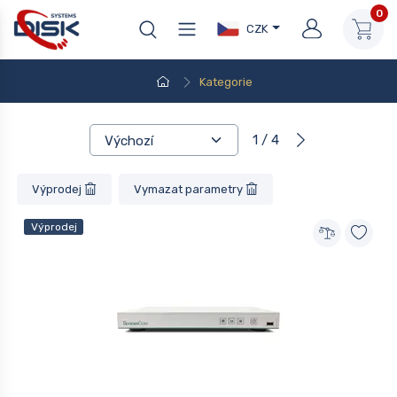
0
CZK
Kategorie
1 / 4
Výprodej
Vymazat parametry
Výprodej