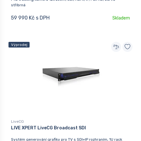
stříbrná
59 990 Kč s DPH
Skladem
Výprodej
LiveCG
LIVE XPERT LiveCG Broadcast SDI
Systém generování grafiky pro TV s SDI+IP rozhraním, 1U rack