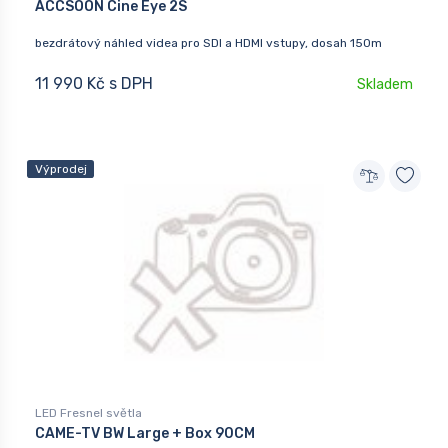
ACCSOON Cine Eye 2S
bezdrátový náhled videa pro SDI a HDMI vstupy, dosah 150m
11 990 Kč s DPH
Skladem
Výprodej
LED Fresnel světla
CAME-TV BW Large + Box 90CM