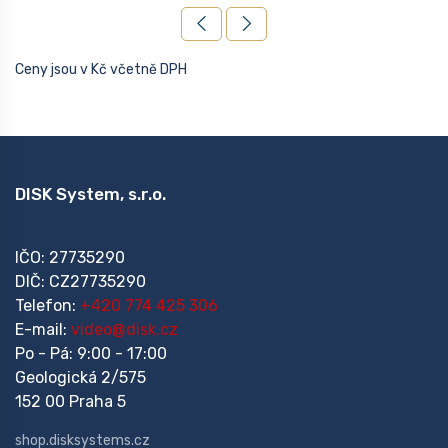
Ceny jsou v Kč včetně DPH
DISK System, s.r.o.
IČO: 27735290
DIČ: CZ27735290
Telefon:
+420 774 425 306
E-mail:
video@disk.cz
Po - Pá: 9:00 - 17:00
Geologická 2/575
152 00 Praha 5
shop.disksystems.cz