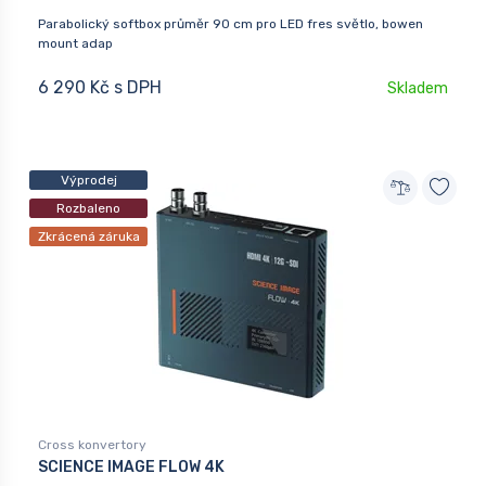
Parabolický softbox průměr 90 cm pro LED fres světlo, bowen
mount adap
6 290 Kč s DPH
Skladem
Výprodej
Rozbaleno
Zkrácená záruka
Cross konvertory
SCIENCE IMAGE FLOW 4K