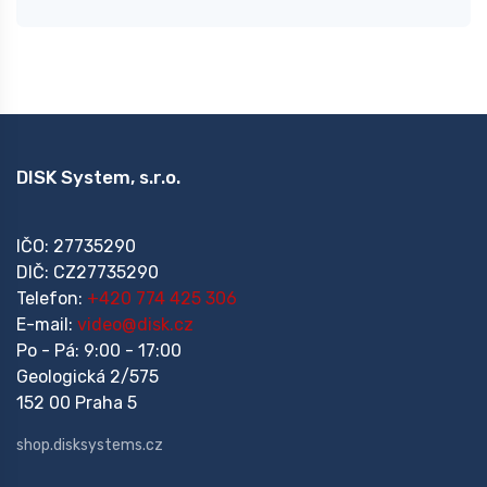
DISK System, s.r.o.
IČO: 27735290
DIČ: CZ27735290
Telefon:
+420 774 425 306
E-mail:
video@disk.cz
Po - Pá: 9:00 - 17:00
Geologická 2/575
152 00 Praha 5
shop.disksystems.cz