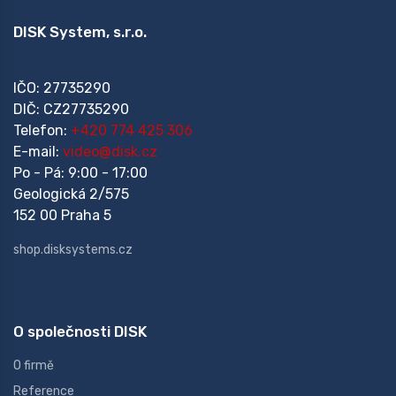
DISK System, s.r.o.
IČO: 27735290
DIČ: CZ27735290
Telefon:
+420 774 425 306
E-mail:
video@disk.cz
Po - Pá: 9:00 - 17:00
Geologická 2/575
152 00 Praha 5
shop.disksystems.cz
O společnosti DISK
O firmě
Reference