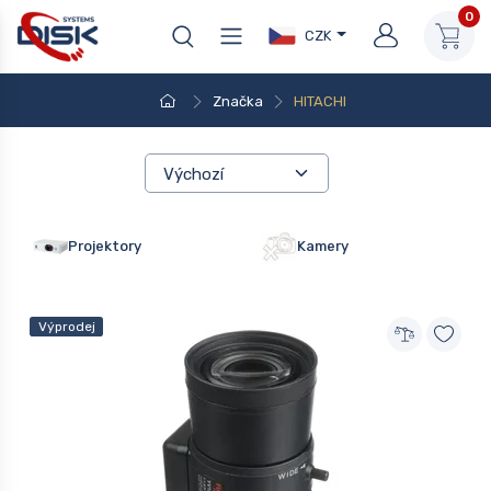
0
CZK
Značka
HITACHI
Projektory
Kamery
Výprodej