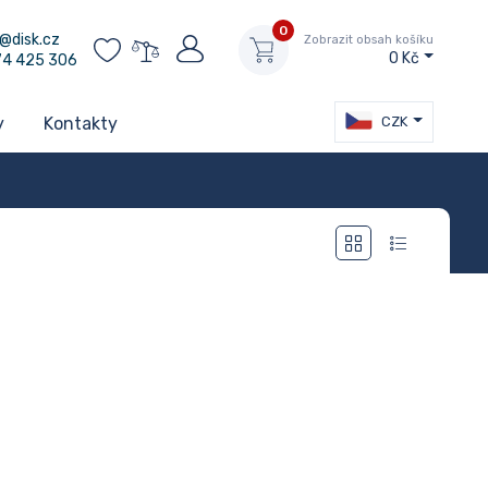
0
@disk.cz
Zobrazit obsah košíku
0 Kč
74 425 306
CZK
y
Kontakty