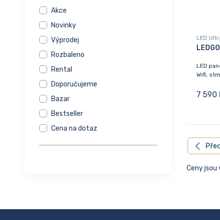
Akce
Novinky
LED Ult
Výprodej
LEDGO
Rozbaleno
LED pan
Rental
Wifi, st
Doporučujeme
7 590 
Bazar
Bestseller
Cena na dotaz
Před
Ceny jsou