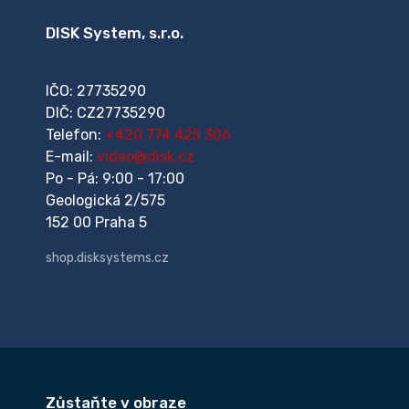
DISK System, s.r.o.
IČO: 27735290
DIČ: CZ27735290
Telefon:
+420 774 425 306
E-mail:
video@disk.cz
Po - Pá: 9:00 - 17:00
Geologická 2/575
152 00 Praha 5
shop.disksystems.cz
Zůstaňte v obraze