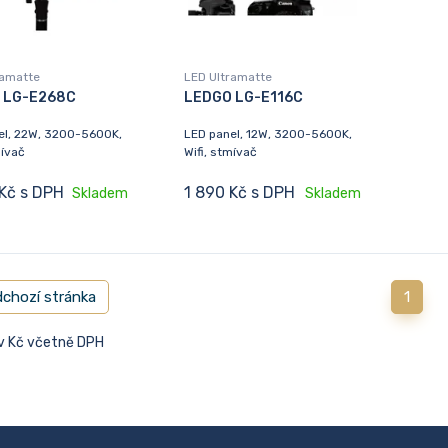
ramatte
LED Ultramatte
 LG-E268C
LEDGO LG-E116C
el, 22W, 3200-5600K,
LED panel, 12W, 3200-5600K,
mívač
Wifi, stmívač
Kč s DPH
1 890 Kč s DPH
Skladem
Skladem
chozí stránka
1
 v Kč včetně DPH