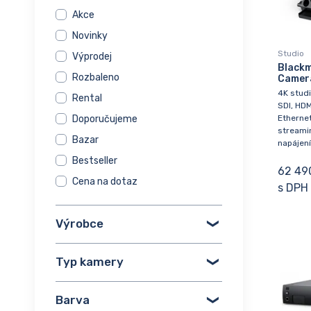
Akce
Novinky
Studio
Výprodej
Blackm
Rozbaleno
Camera
4K stud
Rental
SDI, HDM
Etherne
Doporučujeme
streami
Bazar
napájení
Bestseller
62 49
Cena na dotaz
s DPH
Výrobce
Typ kamery
Barva