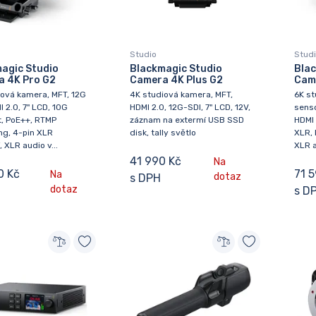
Studio
Stud
agic Studio
Blackmagic Studio
Blac
 4K Pro G2
Camera 4K Plus G2
Cam
iová kamera, MFT, 12G
4K studiová kamera, MFT,
6K s
I 2.0, 7" LCD, 10G
HDMI 2.0, 12G-SDI, 7" LCD, 12V,
senso
t, PoE++, RTMP
záznam na extermí USB SSD
HDMI 
ng, 4-pin XLR
disk, tally světlo
XLR, 
, XLR audio v...
XLR a
41 990 Kč
Na
0 Kč
71 
Na
dotaz
s DPH
dotaz
s D