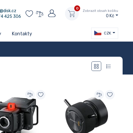
0
@disk.cz
Zobrazit obsah košíku
0 Kč
74 425 306
CZK
y
Kontakty