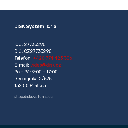
DISK System, s.r.o.
IČO: 27735290
DIČ: CZ27735290
Telefon:
+420 774 425 306
E-mail:
video@disk.cz
Po - Pá: 9:00 - 17:00
Geologická 2/575
152 00 Praha 5
shop.disksystems.cz