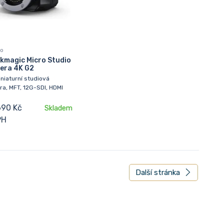
io
kmagic Micro Studio
era 4K G2
niaturní studiová
a, MFT, 12G-SDI, HDMI
690 Kč
Skladem
PH
Další stránka