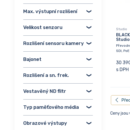
Max. výstupní rozlišení
Velikost senzoru
Studio
BLACK
Studio
Rozlišení sensoru kamery
Převodn
SDI, PoE
Bajonet
30 39
s DPH
Rozlišení a sn. frek.
Vestavěný ND filtr
Před
Typ paměťového média
Ceny jsou
Obrazové výstupy