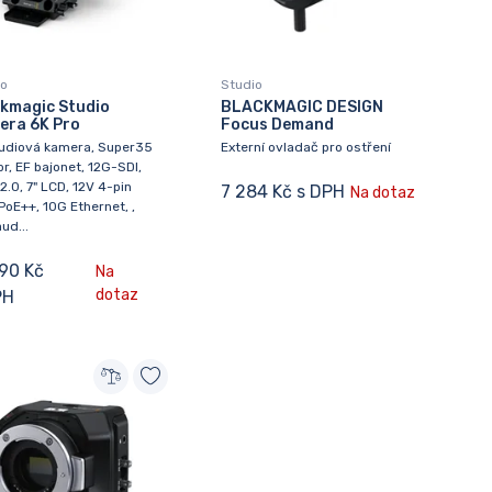
io
Studio
kmagic Studio
BLACKMAGIC DESIGN
era 6K Pro
Focus Demand
tudiová kamera, Super35
Externí ovladač pro ostření
r, EF bajonet, 12G-SDI,
2.0, 7" LCD, 12V 4-pin
7 284 Kč s DPH
Na dotaz
PoE++, 10G Ethernet, ,
ud...
590 Kč
Na
dotaz
PH