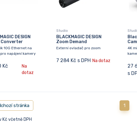
Studio
Stud
MAGIC DESIGN
BLACKMAGIC DESIGN
Blac
 Converter
Zoom Demand
Cam
ík 10G Ethernet na
Externí ovladač pro zoom
4K mi
 pro napájení kamery
kamer
7 284 Kč s DPH
Na dotaz
0 Kč
27 
Na
dotaz
s D
chozí stránka
1
 v Kč včetně DPH