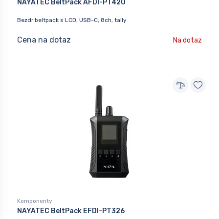
NAYATEC BeltPack AFDI-PT420
Bezdr.beltpack s LCD, USB-C, 8ch, tally
Cena na dotaz
Na dotaz
Komponenty
NAYATEC BeltPack EFDI-PT326