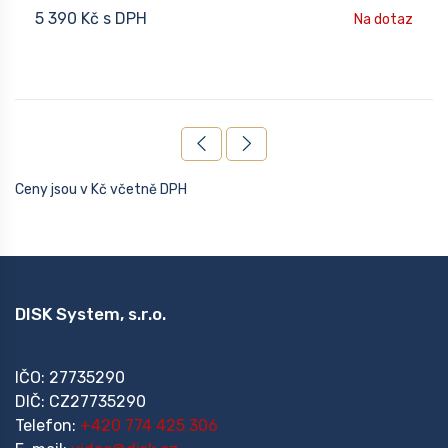
5 390 Kč s DPH
Na dotaz
Ceny jsou v Kč včetně DPH
DISK System, s.r.o.
IČO: 27735290
DIČ: CZ27735290
Telefon:
+420 774 425 306