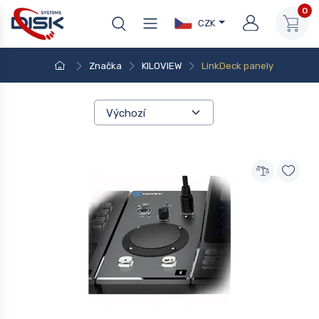
0
CZK
Značka
KILOVIEW
LinkDeck panely