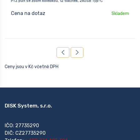
PTZ pult se zoom kolébkou, 12 tlačítek, 2xUSB Typ-C
Cena na dotaz
Skladem
Ceny jsou v Kč včetně DPH
DISK System, s.r.o.
IČO: 27735290
DIČ: CZ27735290