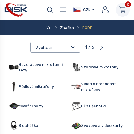
0
CZK
Značka
RODE
1 / 6
Bezdrátové mikrofonní
Studiové mikrofony
sety
Video a broadcast
Pódiové mikrofony
mikrofony
Mixážní pulty
Příslušenství
Sluchátka
Zvukové a video karty