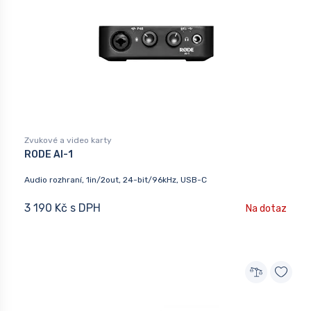
Zvukové a video karty
RODE AI-1
Audio rozhraní, 1in/2out, 24-bit/96kHz, USB-C
3 190 Kč s DPH
Na dotaz