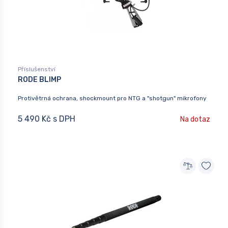
Příslušenství
RODE BLIMP
Protivětrná ochrana, shockmount pro NTG a "shotgun" mikrofony
5 490 Kč s DPH
Na dotaz