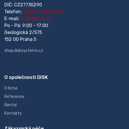
DIČ: CZ27735290
Telefon:
+420 774 425 306
E-mail:
video@disk.cz
Po - Pá: 9:00 - 17:00
Geologická 2/575
152 00 Praha 5
shop.disksystems.cz
O společnosti DISK
O firmě
Reference
Rental
Kontakty
Zákaznická péče