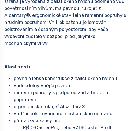
strana je vyrobena z balistického nylonu odolného vůči
povětrnostním vlivům, má pevnou rukojeť z
Alcantary®, ergonomické stavitelné ramenní popruhy s
hrudním popruhem. Vnitřek batohu je lemován
polstrováním a česaným polyesterem, aby vaše
vybavení zůstalo v bezpečí před jakýmikoli
mechanickými vlivy.
Vlastnosti
pevná a lehká konstrukce z balistického nylonu
voděodolný vnější povrch
ramenní popruhy s podporou zad a hrudním
popruhem
ergonomická rukojeť Alcantara®
vnitřní polstrování pro mechanickou ochranu
přihrádky a kapsy pro:
RØDECaster Pro, nebo RØDECaster Pro II