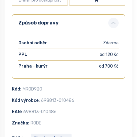
Způsob dopravy
Osobní odběr
Zdarma
PPL
od 120 Kč
Praha - kurýr
od 700 Kč
Kód:
MROD920
Kód výrobce:
698813-010486
EAN:
698813-010486
Značka:
RODE