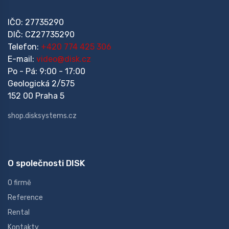
IČO: 27735290
DIČ: CZ27735290
Telefon:
+420 774 425 306
E-mail:
video@disk.cz
Po - Pá: 9:00 - 17:00
Geologická 2/575
152 00 Praha 5
shop.disksystems.cz
O společnosti DISK
O firmě
Reference
Rental
Kontakty