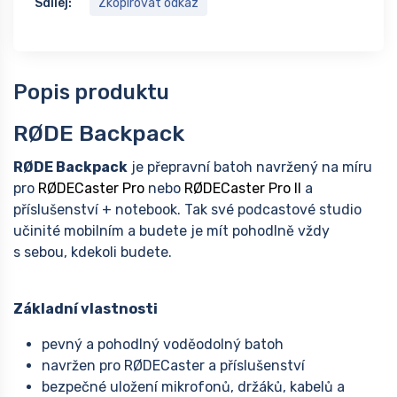
Sdílej:
Zkopírovat odkaz
Popis produktu
RØDE Backpack
RØDE Backpack
je přepravní batoh navržený na míru
pro
RØDECaster Pro
nebo
RØDECaster Pro II
a
příslušenství + notebook. Tak své podcastové studio
učinité mobilním a budete je mít pohodlně vždy
s sebou, kdekoli budete.
Základní vlastnosti
pevný a pohodlný voděodolný batoh
navržen pro RØDECaster a příslušenství
bezpečné uložení mikrofonů, držáků, kabelů a