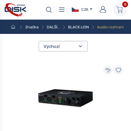
0
CZK
Značka
DALŠÍ...
BLACK LION
Audio rozhraní