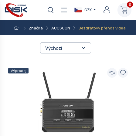
0
CZK
Značka
ACCSOON
Bezdrátový přenos videa
Výprodej