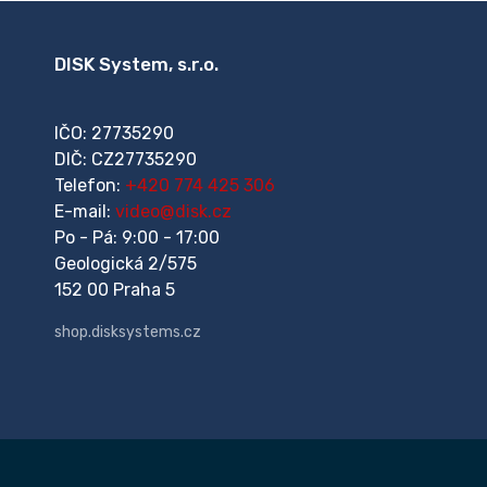
DISK System, s.r.o.
IČO: 27735290
DIČ: CZ27735290
Telefon:
+420 774 425 306
E-mail:
video@disk.cz
Po - Pá: 9:00 - 17:00
Geologická 2/575
152 00 Praha 5
shop.disksystems.cz