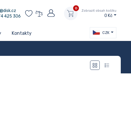
0
@disk.cz
Zobrazit obsah košíku
0 Kč
74 425 306
CZK
y
Kontakty