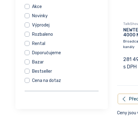
Akce
Novinky
TalkSho
Výprodej
NEWTE
Rozbaleno
4000 
Broadca
Rental
kanály
Doporučujeme
281 4
Bazar
s DPH
Bestseller
Cena na dotaz
Před
Ceny jsou