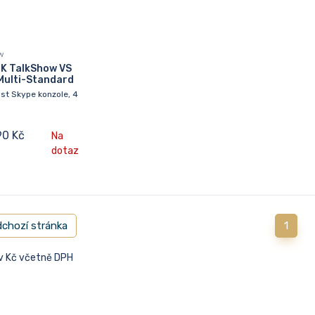
w
K TalkShow VS
Multi-Standard
st Skype konzole, 4
90 Kč
Na
dotaz
chozí stránka
1
 v Kč včetně DPH