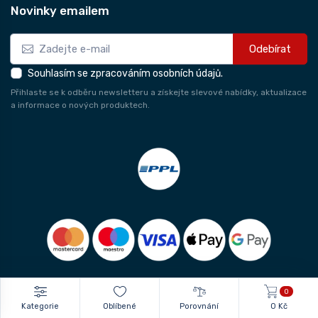
Novinky emailem
Odebírat
Souhlasím se zpracováním osobních údajů.
Přihlaste se k odběru newsletteru a získejte slevové nabídky, aktualizace
a informace o nových produktech.
0
Kategorie
Oblíbené
Porovnání
0 Kč