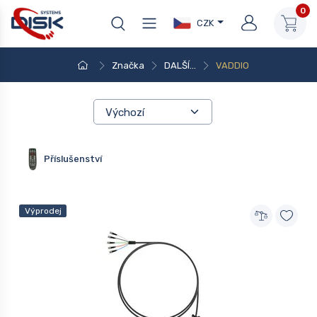
0
CZK
Značka
DALŠÍ...
VADDIO
Příslušenství
Výprodej