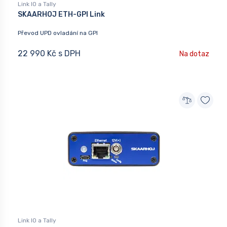
Link IO a Tally
SKAARHOJ ETH-GPI Link
Převod UPD ovladání na GPI
22 990 Kč s DPH
Na dotaz
Link IO a Tally