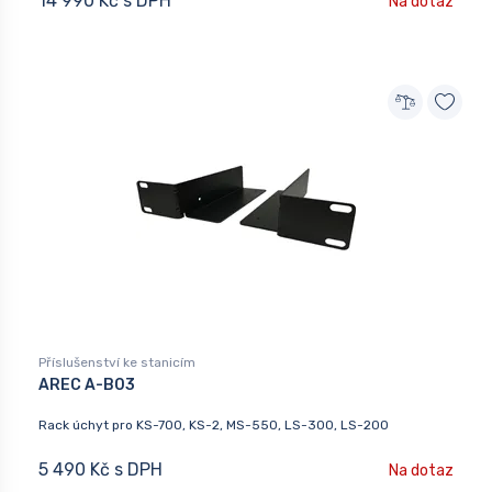
14 990 Kč s DPH
Na dotaz
Příslušenství ke stanicím
AREC A-B03
Rack úchyt pro KS-700, KS-2, MS-550, LS-300, LS-200
5 490 Kč s DPH
Na dotaz