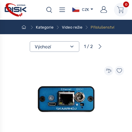
0
CZK
Kategorie
Video režie
Příslušenství
1 / 2