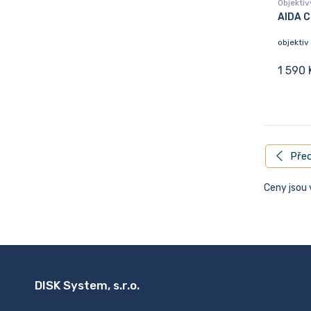
Objektiv
AIDA C
objekti
1 590 
Před
Ceny jsou
DISK System, s.r.o.