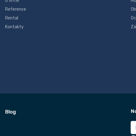
O firmě
Mů
Reference
Ob
Rental
Oc
Kontakty
Zá
N
Blog