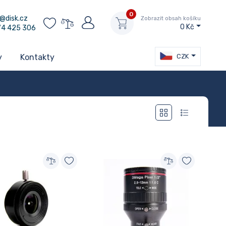
0
@disk.cz
Zobrazit obsah košíku
0 Kč
74 425 306
CZK
y
Kontakty