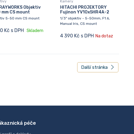
tivy
Kamery
RAYWORKS Objektiv
HITACHI PROJEKTORY
0 mm CS mount
Fujinon YV10x5HR4A-2
ktiv 5-50 mm CS mount
1/3" objektiv - 5-50mm, F1.6,
Manual Iris, CS mount
90 Kč s DPH
Skladem
4 390 Kč s DPH
Na dotaz
Další stránka
ákaznická péče