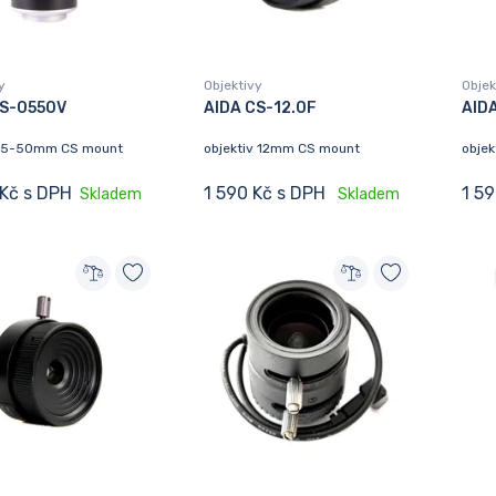
y
Objektivy
Objek
CS-0550V
AIDA CS-12.0F
AID
v 5-50mm CS mount
objektiv 12mm CS mount
obje
 Kč s DPH
1 590 Kč s DPH
1 5
Skladem
Skladem