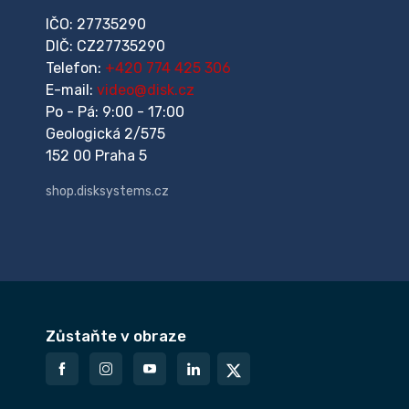
IČO: 27735290
DIČ: CZ27735290
Telefon:
+420 774 425 306
E-mail:
video@disk.cz
Po - Pá: 9:00 - 17:00
Geologická 2/575
152 00 Praha 5
shop.disksystems.cz
Zůstaňte v obraze