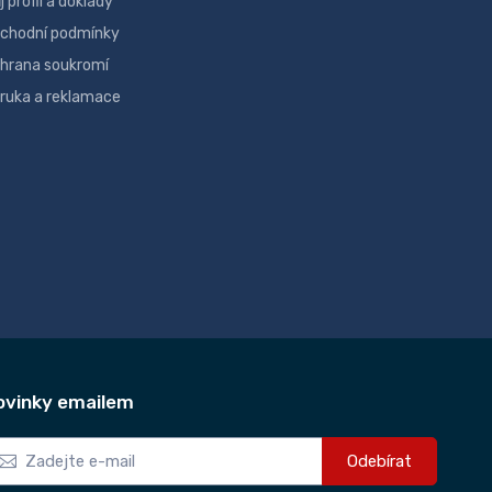
j profil a doklady
chodní podmínky
hrana soukromí
ruka a reklamace
ovinky emailem
Odebírat