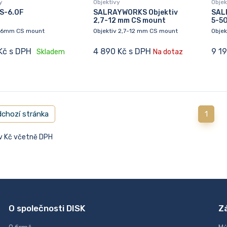
y
Objektivy
Objek
S-6.0F
SALRAYWORKS Objektiv
SAL
2,7-12 mm CS mount
5-5
v 6mm CS mount
Objektiv 2,7-12 mm CS mount
Obje
Kč s DPH
4 890 Kč s DPH
9 1
Skladem
Na dotaz
chozí stránka
1
 v Kč včetně DPH
O společnosti DISK
Z