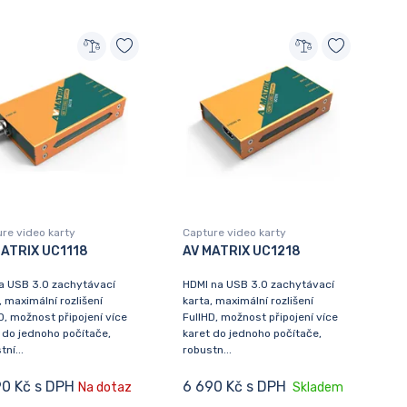
re video karty
Capture video karty
MATRIX UC1118
AV MATRIX UC1218
a USB 3.0 zachytávací
HDMI na USB 3.0 zachytávací
, maximální rozlišení
karta, maximální rozlišení
D, možnost připojení více
FullHD, možnost připojení více
 do jednoho počítače,
karet do jednoho počítače,
ní...
robustn...
90 Kč s DPH
6 690 Kč s DPH
Na dotaz
Skladem