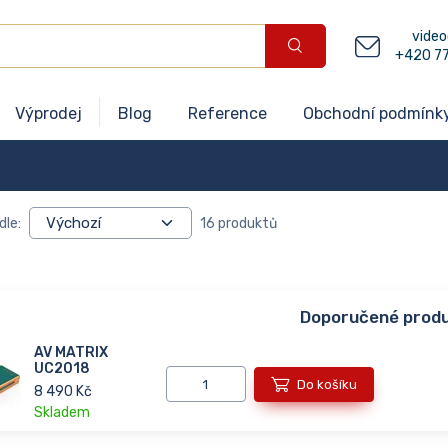
video
+420 7
Výprodej
Blog
Reference
Obchodní podmínk
dle:
16 produktů
Doporučené prod
AV MATRIX
UC2018
Do košíku
8 490 Kč
Skladem