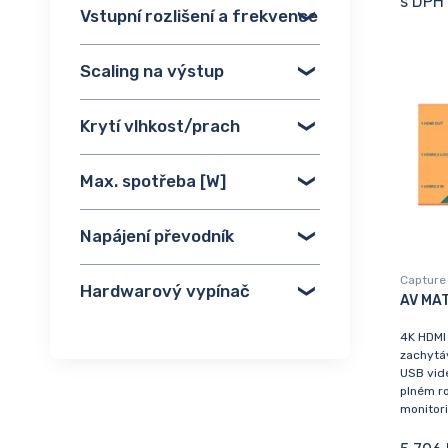
s DPH
Vstupní rozlišení a frekvence
Scaling na výstup
Krytí vlhkost/prach
Max. spotřeba [W]
Napájení převodník
Capture 
Hardwarový vypínač
AV MA
4K HDMI 
zachytáv
USB vide
plném ro
monitori