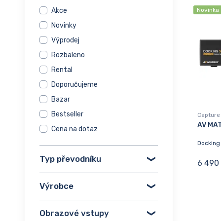
Akce
Novinka
Novinky
Výprodej
Rozbaleno
Rental
Doporučujeme
Bazar
Bestseller
Capture 
AV MA
Cena na dotaz
Docking 
Typ převodníku
6 490
Výrobce
Obrazové vstupy