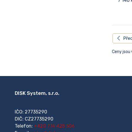
7 140 
Před
Ceny jsou
DISK System, s.r.o.
IČO: 27735290
DIČ: CZ27735290
Telefon:
+420 774 425 306