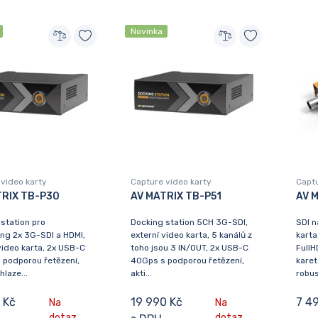
Novinka
video karty
Capture video karty
Captu
TRIX TB-P30
AV MATRIX TB-P51
AV 
station pro
Docking station 5CH 3G-SDI,
SDI n
ng 2x 3G-SDI a HDMI,
externí video karta, 5 kanálů z
karta
video karta, 2x USB-C
toho jsou 3 IN/OUT, 2x USB-C
FullH
 podporou řetězení,
40Gps s podporou řetězení,
karet
hlaze...
akti...
robust
 Kč
19 990 Kč
7 4
Na
Na
dotaz
dotaz