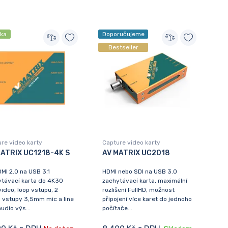
nka
Doporučujeme
Bestseller
re video karty
Capture video karty
MATRIX UC1218-4K S
AV MATRIX UC2018
MI 2.0 na USB 3.1
HDMI nebo SDI na USB 3.0
távací karta do 4K30
zachytávací karta, maximální
ideo, loop vstupu, 2
rozlišení FullHD, možnost
 vstupy 3,5mm mic a line
připojení více karet do jednoho
audio výs...
počítače...