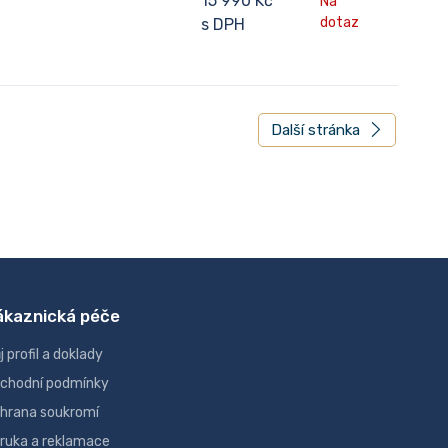
15 990 Kč
Na
dotaz
s DPH
Další stránka
ákaznická péče
j profil a doklady
chodní podmínky
hrana soukromí
ruka a reklamace