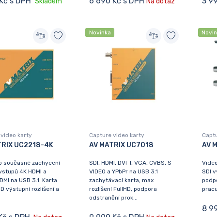
Kč s DPH
6 690 Kč s DPH
3 9
Skladem
Na dotaz
Novinka
Novi
video karty
Capture video karty
Captu
TRIX UC2218-4K
AV MATRIX UC7018
AV 
ro současné zachycení
SDI, HDMI, DVI-I, VGA, CVBS, S-
Video
vstupů 4K HDMI a
VIDEO a YPbPr na USB 3.1
SDI v
DMI na USB 3.1. Karta
zachytávací karta, max
podpo
D výstupní rozlišení a
rozlišení FullHD, podpora
pracu
odstranění prok...
8 9