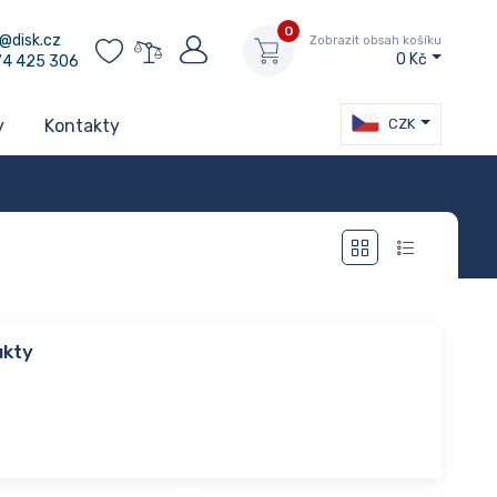
0
@disk.cz
Zobrazit obsah košíku
0 Kč
74 425 306
CZK
y
Kontakty
ukty