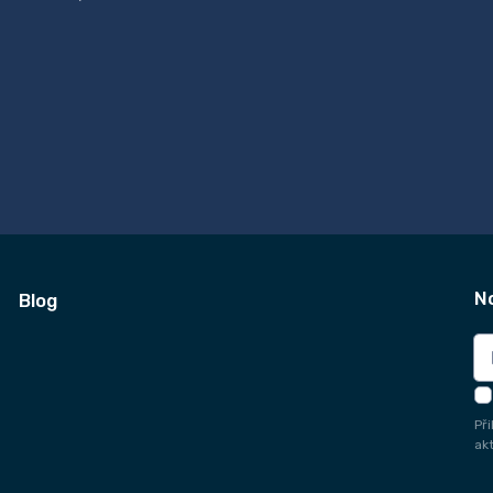
N
Blog
Př
ak