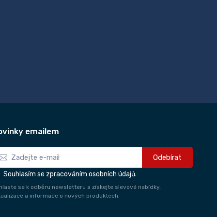
ovinky emailem
Odebírat
Souhlasím se zpracováním osobních údajů.
ihlaste se k odběru newsletteru a získejte slevové nabídky,
tualizace a informace o nových produktech.