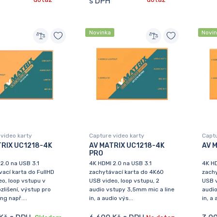
s DPH
Novinka
Novi
video karty
Capture video karty
Captu
TRIX UC1218-4K
AV MATRIX UC1218-4K
AV 
PRO
2.0 na USB 3.1
4K HDMI 2.0 na USB 3.1
4K HD
ací karta do FullHD
zachytávací karta do 4K60
zachy
o, loop vstupu v
USB video, loop vstupu, 2
USB v
zlišení, výstup pro
audio vstupy 3,5mm mic a line
audio
ng např....
in, a audio výs...
in, a 