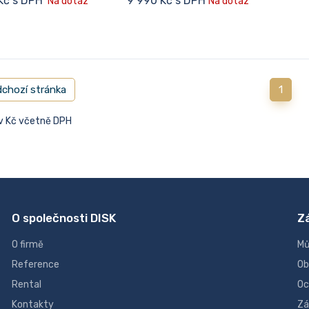
Kč s DPH
9 990 Kč s DPH
Na dotaz
Na dotaz
chozí stránka
1
 v Kč včetně DPH
O společnosti DISK
Z
O firmě
Mů
Reference
Ob
Rental
Oc
Kontakty
Zá