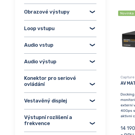
Obrazové výstupy
Novinka
Loop vstupu
Audio vstup
Audio výstup
Konektor pro seriové
Capture 
AV MA
ovládání
Docking 
Vestavěný displej
monitori
externí 
40Gps s
aktivní c
Výstupní rozlišení a
frekvence
14 190