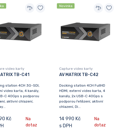
nka
Novinka
re video karty
Capture video karty
MATRIX TB-C41
AV MATRIX TB-C42
ng station 4CH 3G-SDI,
Docking station 4CH FullHD
ní video karta, 4 kanály,
HDMI, externí video karta, 4
SB-C 40Gps s podporou
kanály, 2x USB-C 40Gps s
ení, aktivní chlazení,
podporou řetězení, aktivní
y...
chlazení, Di...
90 Kč
14 990 Kč
Na
Na
dotaz
dotaz
PH
s DPH