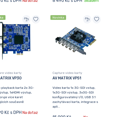
90 Kč s DPH
8 490 Kč s DPH
Na dotaz
Skladem
nka
Novinka
re video karty
Capture video karty
MATRIX VP30
AV MATRIX VP51
 playback karta 2x 3G-
Video karta 1x 3G-SDI vstup,
ýstup, 1xHDMI výstup,
1x3G-SDI výstup, 3x3G-SDI
ruje více karet
konfigurovatelný I/O, USB 3.1
jících současně
zachytávací karta, integrace s
apli...
90 Kč s DPH
Na dotaz