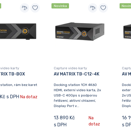
Novinka
Novi
video karty
Capture video karty
Captu
TRIX TB-BOX
AV MATRIX TB-C12-4K
AV 
station, rám bez karet
Docking station 1CH 4K60
Docki
HDMI, externí video karta, 2x
exter
USB-C 40Gps s podporou
2x U
 Kč s DPH
Na dotaz
řetězení, aktivní chlazení,
řetěz
Display Port v...
Displa
13 890 Kč
16 1
Na
dotaz
s DPH
s D