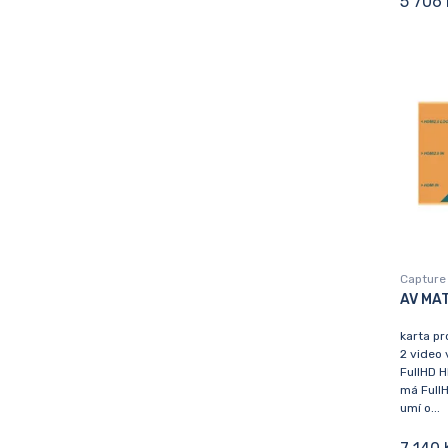
5 706 
Capture 
AV MA
karta p
2 video 
FullHD H
má FullH
umí o...