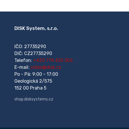
DISK System, s.r.o.
IČO: 27735290
DIČ: CZ27735290
Telefon:
+420 774 425 306
E-mail:
video@disk.cz
Po - Pá: 9:00 - 17:00
Geologická 2/575
152 00 Praha 5
shop.disksystems.cz