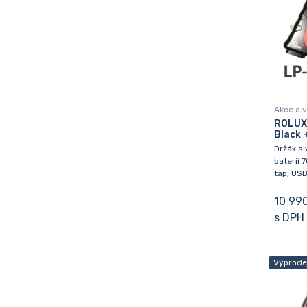
Akce a 
ROLUX
Black 
Držák s 
baterií 
tap, US
10 99
s DPH
Výprode