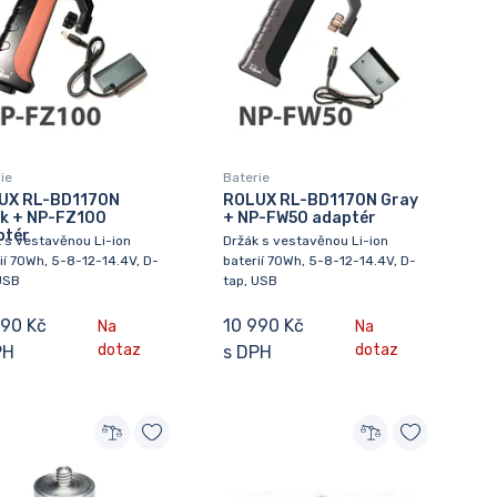
ie
Baterie
UX RL-BD1170N
ROLUX RL-BD1170N Gray
ck + NP-FZ100
+ NP-FW50 adaptér
ptér
 s vestavěnou Li-ion
Držák s vestavěnou Li-ion
ií 70Wh, 5-8-12-14.4V, D-
baterií 70Wh, 5-8-12-14.4V, D-
USB
tap, USB
990 Kč
10 990 Kč
Na
Na
dotaz
dotaz
PH
s DPH