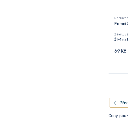
Redukce
Fomei 
Závitová
Ž1/4 na
69 Kč
Před
Ceny jsou