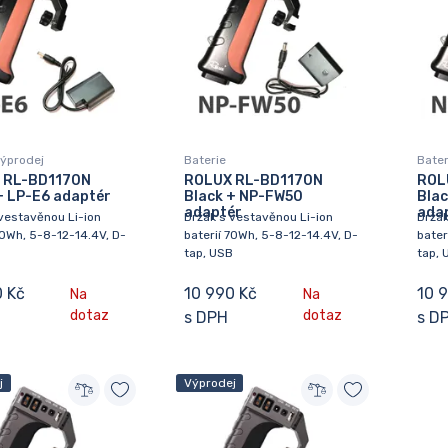
výprodej
Baterie
Bater
 RL-BD1170N
ROLUX RL-BD1170N
ROL
+ LP-E6 adaptér
Black + NP-FW50
Bla
adaptér
ada
vestavěnou Li-ion
Držák s vestavěnou Li-ion
Držák
70Wh, 5-8-12-14.4V, D-
baterií 70Wh, 5-8-12-14.4V, D-
bater
B
tap, USB
tap, 
0 Kč
10 990 Kč
10 
Na
Na
dotaz
dotaz
s DPH
s D
j
Výprodej