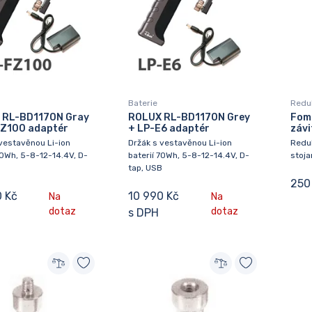
Baterie
Redu
 RL-BD1170N Gray
ROLUX RL-BD1170N Grey
Fome
FZ100 adaptér
+ LP-E6 adaptér
závi
vestavěnou Li-ion
Držák s vestavěnou Li-ion
Redu
70Wh, 5-8-12-14.4V, D-
baterií 70Wh, 5-8-12-14.4V, D-
stoja
B
tap, USB
250
0 Kč
10 990 Kč
Na
Na
dotaz
dotaz
s DPH