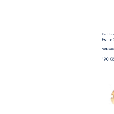
Redukce
Fomei 
redukce
190 K