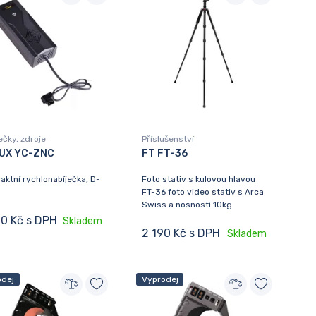
ečky, zdroje
Příslušenství
UX YC-ZNC
FT FT-36
ktní rychlonabíječka, D-
Foto stativ s kulovou hlavou
FT-36 foto video stativ s Arca
Swiss a nosností 10kg
90 Kč s DPH
Skladem
2 190 Kč s DPH
Skladem
odej
Výprodej