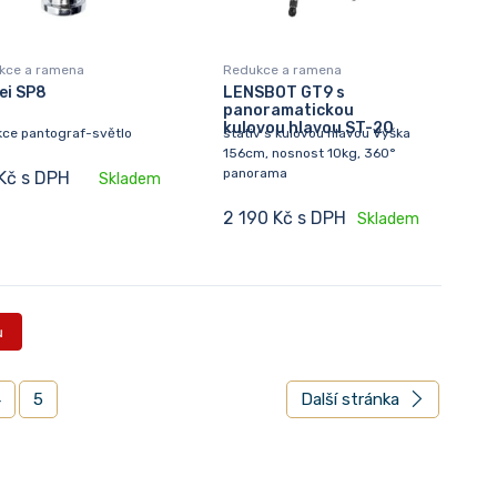
kce a ramena
Redukce a ramena
ei SP8
LENSBOT GT9 s
panoramatickou
kulovou hlavou ST-20
kce pantograf-světlo
stativ s kulovou hlavou Výška
156cm, nosnost 10kg, 360°
panorama
 Kč s DPH
Skladem
2 190 Kč s DPH
Skladem
ů
4
5
Další stránka