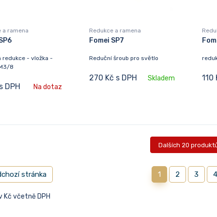
 a ramena
Redukce a ramena
Redu
SP6
Fomei SP7
Fom
 redukce - vložka -
Reduční šroub pro světlo
redu
 M3/8
270 Kč s DPH
110
Skladem
 s DPH
Na dotaz
Dalších 20 produkt
chozí stránka
1
2
3
 v Kč včetně DPH