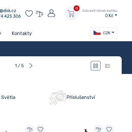
0
@disk.cz
Zobrazit obsah košíku
0 Kč
74 425 306
CZK
y
Kontakty
1 / 5
Světla
Příslušenství