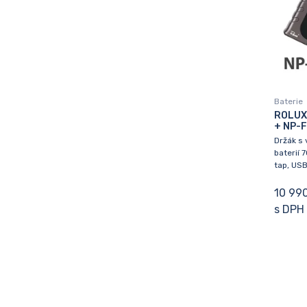
Baterie
ROLUX
+ NP-
Držák s 
baterií 
tap, US
10 99
s DPH