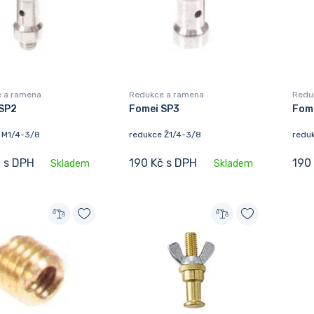
 a ramena
Redukce a ramena
Redu
SP2
Fomei SP3
Fom
 M1/4-3/8
redukce Ž1/4-3/8
redu
č s DPH
190 Kč s DPH
190
Skladem
Skladem