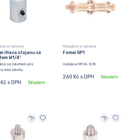
kce a ramena
Redukce a ramena
i Hlava stojanu se
Fomei SP1
tem W1/4“
kce se závitem pro
redukce M1/4-3/8
ny bez závitu
260 Kč s DPH
Skladem
 Kč s DPH
Skladem