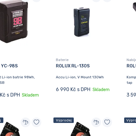
Baterie
Nabíj
 YC-98S
ROLUX RL-130S
ROL
 Li-ion batrie 98Wh,
Accu Li-ion, V Mount 130Wh
Kompa
USB
tap
6 990 Kč s DPH
Skladem
 Kč s DPH
3 5
Skladem
j
Výprodej
Výpr