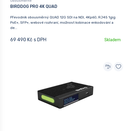
Obousměrné
BIRDDOG PRO 4K QUAD
Převodník obousměrný QUAD 12G SDI na NDI, 4Kp60, RJ45 1gig
PoE+, SFP+, webové rozhraní, možnost kobinace enkodování a
de...
69 490 Kč s DPH
Skladem