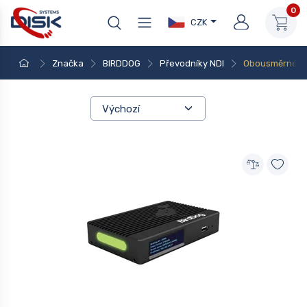
0
CZK
Značka
BIRDDOG
Převodníky NDI
Obousměrné