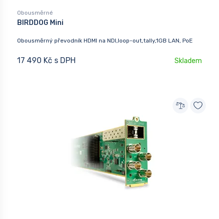
Obousměrné
BIRDDOG Mini
Obousměrný převodník HDMI na NDI,loop-out,tally,1GB LAN, PoE
17 490 Kč s DPH
Skladem