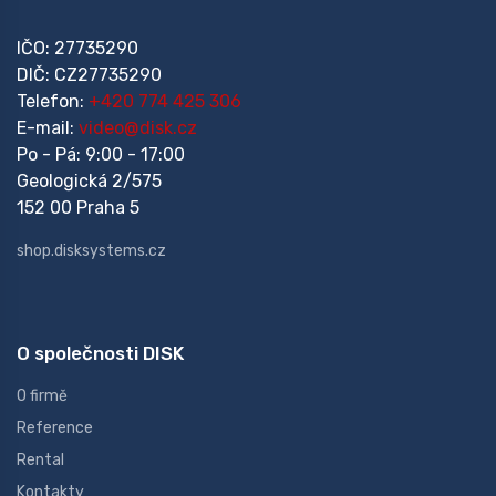
IČO: 27735290
DIČ: CZ27735290
Telefon:
+420 774 425 306
E-mail:
video@disk.cz
Po - Pá: 9:00 - 17:00
Geologická 2/575
152 00 Praha 5
shop.disksystems.cz
O společnosti DISK
O firmě
Reference
Rental
Kontakty