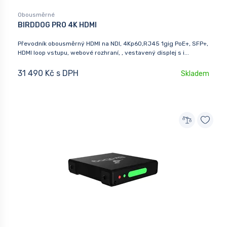
Obousměrné
BIRDDOG PRO 4K HDMI
Převodník obousměrný HDMI na NDI, 4Kp60,RJ45 1gig PoE+, SFP+,
HDMI loop vstupu, webové rozhraní, , vestavený displej s i...
31 490 Kč s DPH
Skladem