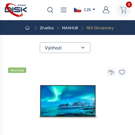
0
CZK
Značka
MAXHUB
NDI Obrazovky
Novinka