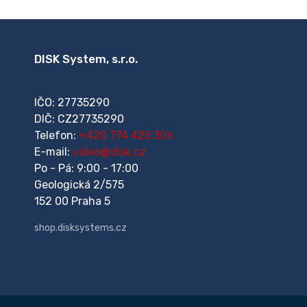
DISK System, s.r.o.
IČO: 27735290
DIČ: CZ27735290
Telefon:
+420 774 425 306
E-mail:
video@disk.cz
Po - Pá: 9:00 - 17:00
Geologická 2/575
152 00 Praha 5
shop.disksystems.cz