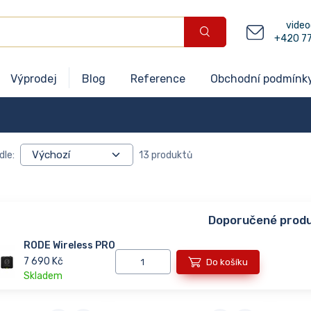
video
+420 7
Výprodej
Blog
Reference
Obchodní podmínk
dle:
13 produktů
Doporučené prod
RODE Wireless PRO
7 690 Kč
Do košíku
Skladem