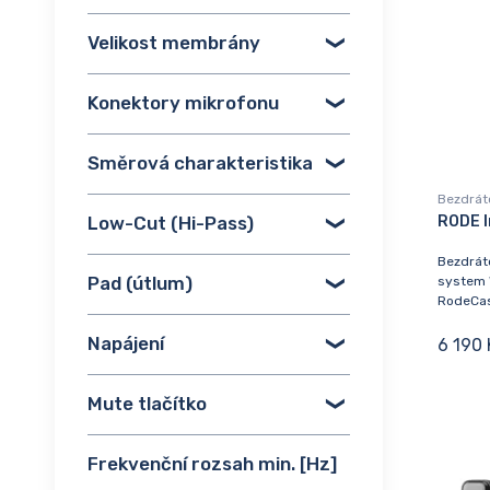
Velikost membrány
Konektory mikrofonu
Směrová charakteristika
Bezdrát
Low-Cut (Hi-Pass)
RODE I
Bezdrát
Pad (útlum)
system 
RodeCast
Napájení
6 190 
Mute tlačítko
Frekvenční rozsah min. [Hz]