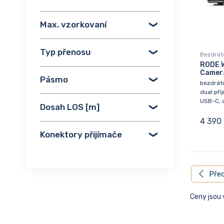
Max. vzorkovaní
Typ přenosu
Bezdrát
RODE W
Camera
Pásmo
bezdráto
dual při
USB-C, d
Dosah LOS [m]
4 390
Konektory přijímače
Před
Ceny jsou