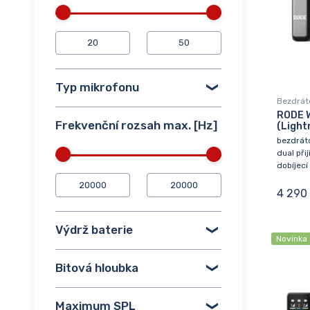
Typ mikrofonu
Bezdrát
RODE W
Frekvenční rozsah max. [Hz]
(Light
bezdráto
dual při
dobíjecí
4 290
Výdrž baterie
Novinka
Bitová hloubka
Maximum SPL