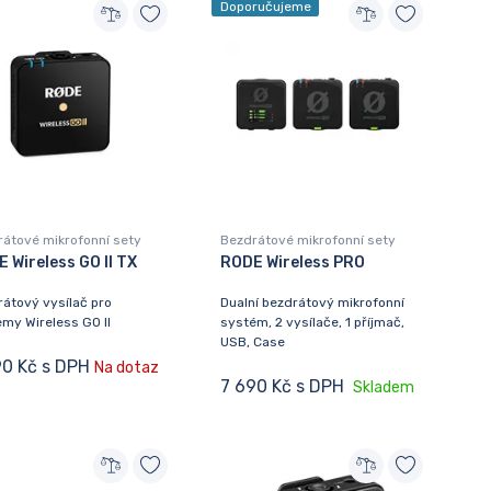
Doporučujeme
átové mikrofonní sety
Bezdrátové mikrofonní sety
 Wireless GO II TX
RODE Wireless PRO
átový vysílač pro
Dualní bezdrátový mikrofonní
my Wireless GO II
systém, 2 vysílače, 1 příjmač,
USB, Case
90 Kč s DPH
Na dotaz
7 690 Kč s DPH
Skladem