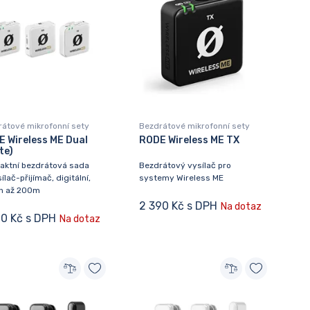
átové mikrofonní sety
Bezdrátové mikrofonní sety
 Wireless ME Dual
RODE Wireless ME TX
te)
aktní bezdrátová sada
Bezdrátový vysílač pro
ílač-přijímač, digitální,
systemy Wireless ME
h až 200m
2 390 Kč s DPH
Na dotaz
90 Kč s DPH
Na dotaz