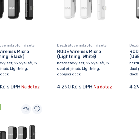
ové mikrofonní sety
Bezdrátové mikrofonní sety
Bezdr
ireless Micro
RODE Wireless Micro
RODE
ning, Black)
(Lightning, White)
(USB
vý set, 2x vysílač, 1x
bezdrátový set, 2x vysílač, 1x
bezdr
jímač, Lightning,
dual přijímač, Lightning,
dual 
 dock
dobíjecí dock
dock
 Kč s DPH
4 290 Kč s DPH
4 2
Na dotaz
Na dotaz