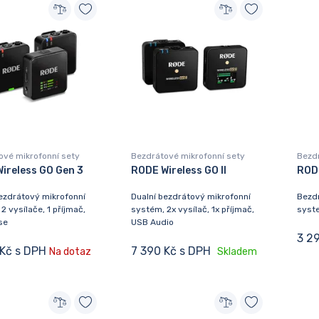
ové mikrofonní sety
Bezdrátové mikrofonní sety
Bezdr
ireless GO Gen 3
RODE Wireless GO II
RODE
ezdrátový mikrofonní
Dualní bezdrátový mikrofonní
Bezdr
2 vysílače, 1 příjmač,
systém, 2x vysílač, 1x příjmač,
syste
se
USB Audio
3 2
 Kč s DPH
7 390 Kč s DPH
Na dotaz
Skladem