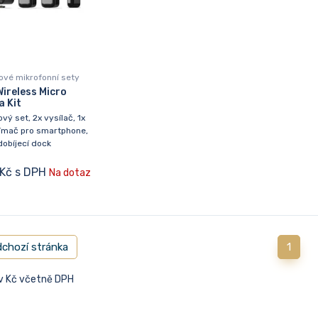
ové mikrofonní sety
ireless Micro
 Kit
vý set, 2x vysílač, 1x
jímač pro smartphone,
obíjecí dock
 Kč s DPH
Na dotaz
chozí stránka
1
 v Kč včetně DPH