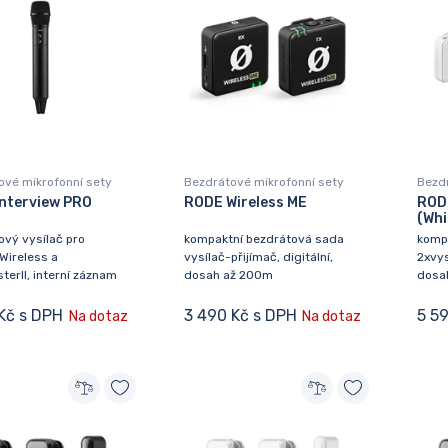
ové mikrofonní sety
Bezdrátové mikrofonní sety
Bezdr
nterview PRO
RODE Wireless ME
RODE
(Whi
ový vysílač pro
kompaktní bezdrátová sada
komp
Wireless a
vysílač-přijímač, digitální,
2xvys
erII, interní záznam
dosah až 200m
dosa
Kč s DPH
3 490 Kč s DPH
5 5
Na dotaz
Na dotaz