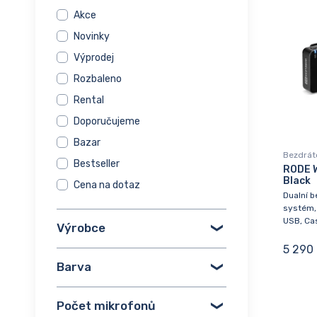
Akce
Novinky
Výprodej
Rozbaleno
Rental
Doporučujeme
Bazar
Bezdrát
Bestseller
RODE W
Black
Cena na dotaz
Dualní b
systém, 
USB, Ca
Výrobce
5 290
Barva
Počet mikrofonů