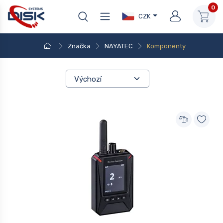
0
CZK
Značka
NAYATEC
Komponenty