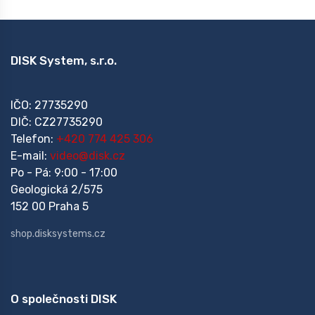
DISK System, s.r.o.
IČO: 27735290
DIČ: CZ27735290
Telefon:
+420 774 425 306
E-mail:
video@disk.cz
Po - Pá: 9:00 - 17:00
Geologická 2/575
152 00 Praha 5
shop.disksystems.cz
O společnosti DISK