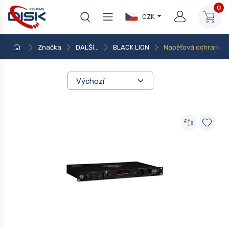
0
CZK
Značka
DALŠÍ...
BLACK LION
Napěťová ochrana