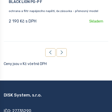
BLACK LION PG-P F
ochrana a filtr napájecího napětí, 6x zásuvka - přenosný model
2 190 Kč s DPH
Skladem
Ceny jsou v Kč včetně DPH
DISK System, s.r.o.
IČO: 27735290