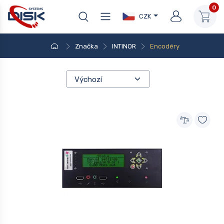
0
CZK
Značka
INTINOR
Encodéry