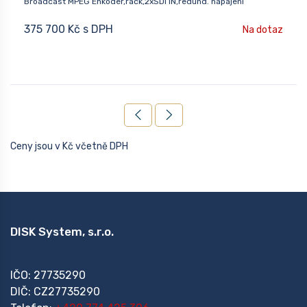
Broadcast MPEG Enkodér,rack,2xSDI IN,redund. napájení
375 700 Kč s DPH
Na dotaz
Ceny jsou v Kč včetně DPH
DISK System, s.r.o.
IČO: 27735290
DIČ: CZ27735290