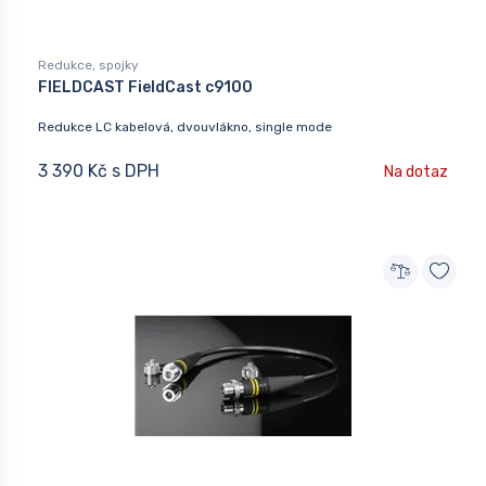
Redukce, spojky
FIELDCAST FieldCast c9100
Redukce LC kabelová, dvouvlákno, single mode
3 390 Kč s DPH
Na dotaz