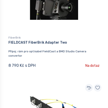
FiberBrik
FIELDCAST FiberBrik Adapter Two
Přípoj. rám pro opt.kabel FieldCast a BMD Studio Camera
convertor
8 790 Kč s DPH
Na dotaz