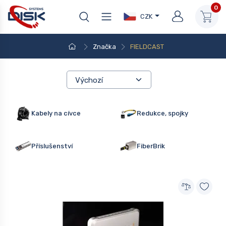
0
CZK
Značka
FIELDCAST
Kabely na cívce
Redukce, spojky
Příslušenství
FiberBrik