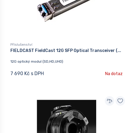
Příslušenství
FIELDCAST FieldCast 12G SFP Optical Transceiver (...
12G optický modul (SD,HD,UHD)
7 690 Kč s DPH
Na dotaz