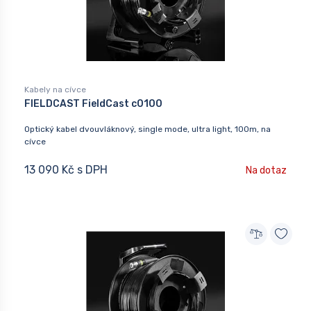
Kabely na cívce
FIELDCAST FieldCast c0100
Optický kabel dvouvláknový, single mode, ultra light, 100m, na
cívce
13 090 Kč s DPH
Na dotaz