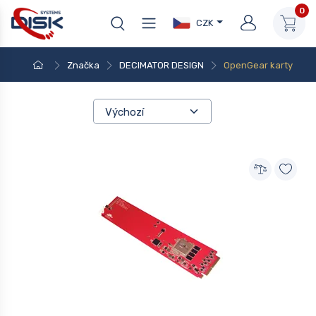
0
CZK
Značka
DECIMATOR DESIGN
OpenGear karty