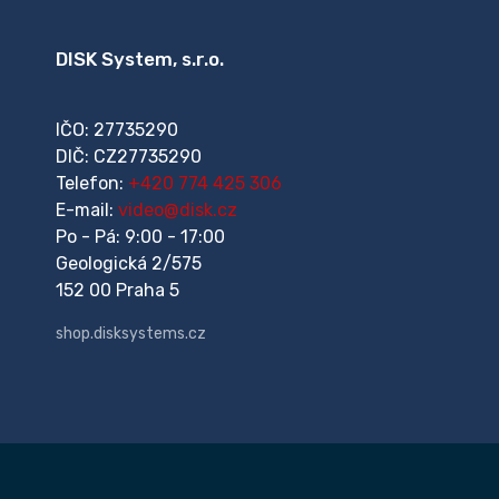
DISK System, s.r.o.
IČO: 27735290
DIČ: CZ27735290
Telefon:
+420 774 425 306
E-mail:
video@disk.cz
Po - Pá: 9:00 - 17:00
Geologická 2/575
152 00 Praha 5
shop.disksystems.cz