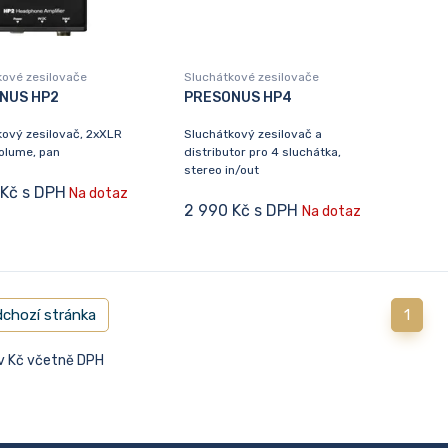
kové zesilovače
Sluchátkové zesilovače
NUS HP2
PRESONUS HP4
kový zesilovač, 2xXLR
Sluchátkový zesilovač a
olume, pan
distributor pro 4 sluchátka,
stereo in/out
 Kč s DPH
Na dotaz
2 990 Kč s DPH
Na dotaz
chozí stránka
1
 v Kč včetně DPH