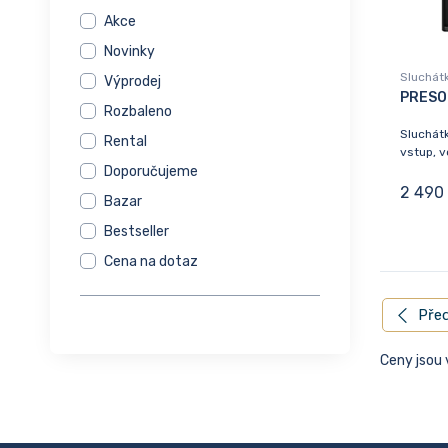
Akce
Novinky
Sluchát
Výprodej
PRESO
Rozbaleno
Sluchát
Rental
vstup, v
Doporučujeme
2 490
Bazar
Bestseller
Cena na dotaz
Před
Ceny jsou