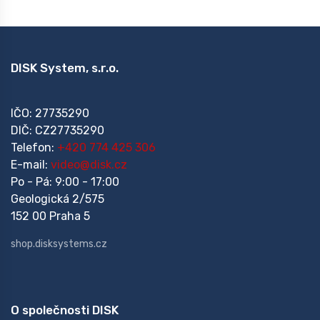
DISK System, s.r.o.
IČO: 27735290
DIČ: CZ27735290
Telefon:
+420 774 425 306
E-mail:
video@disk.cz
Po - Pá: 9:00 - 17:00
Geologická 2/575
152 00 Praha 5
shop.disksystems.cz
O společnosti DISK