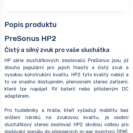
Popis produktu
PreSonus HP2
Čistý a silný zvuk pro vaše sluchátka
HP série sluchátkových zesilovačů PreSonus jsou již
dlouho populární pro jejich hlasitý a čistý zvuk a
vysokou konstrukční kvalitu. HP2 tyto kvality nabízí a
to ve snadno dostupném, přenosném stereo zařízení,
které lze napájet 9V baterií nebo přiloženým DC
adaptérem.
Pro hudebníky a hráče, kteří vyžadují mobilitu bez
snížení nároků na zvukovou kvalitu, je osobní
sluchátkový stereo zesilovač HP2 skvělou volbou pro
dodávání signálu do připojených in-ear monitorů (IEM),