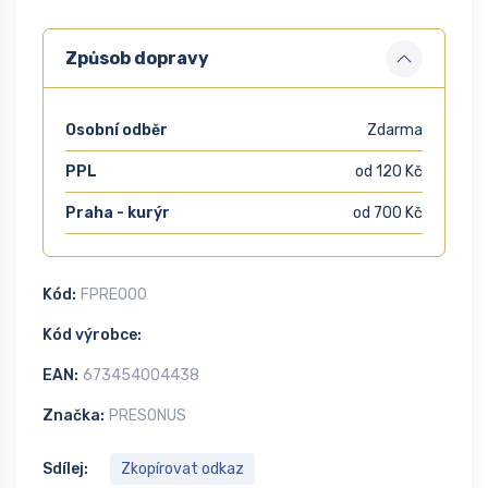
Způsob dopravy
Osobní odběr
Zdarma
PPL
od 120 Kč
Praha - kurýr
od 700 Kč
Kód:
FPRE000
Kód výrobce:
EAN:
673454004438
Značka:
PRESONUS
Sdílej:
Zkopírovat odkaz