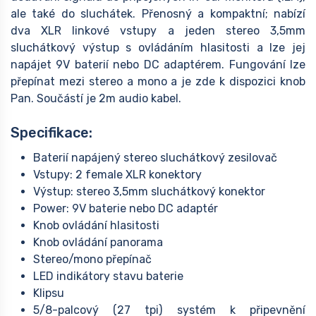
ale také do sluchátek. Přenosný a kompaktní; nabízí
dva XLR linkové vstupy a jeden stereo 3,5mm
sluchátkový výstup s ovládáním hlasitosti a lze jej
napájet 9V baterií nebo DC adaptérem. Fungování lze
přepínat mezi stereo a mono a je zde k dispozici knob
Pan. Součástí je 2m audio kabel.
Specifikace:
Baterií napájený stereo sluchátkový zesilovač
Vstupy: 2 female XLR konektory
Výstup: stereo 3,5mm sluchátkový konektor
Power: 9V baterie nebo DC adaptér
Knob ovládání hlasitosti
Knob ovládání panorama
Stereo/mono přepínač
LED indikátory stavu baterie
Klipsu
5/8-palcový (27 tpi) systém k připevnění