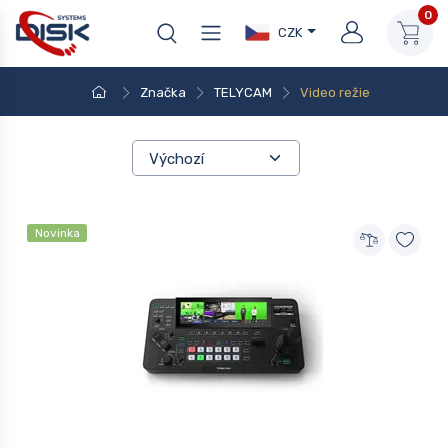
0
CZK
Značka
TELYCAM
Video režie
Novinka