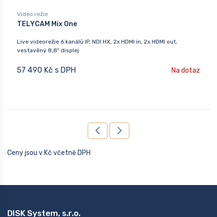
Video režie
TELYCAM Mix One
Live videorežie 6 kanálů IP, NDI HX, 2x HDMI in, 2x HDMI out,
vestavěný 8,8" displej
57 490 Kč s DPH
Na dotaz
Ceny jsou v Kč včetně DPH
DISK System, s.r.o.