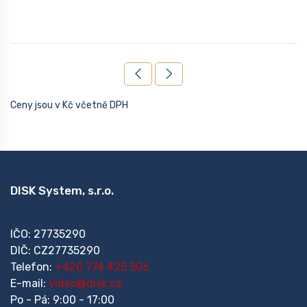
Ceny jsou v Kč včetně DPH
DISK System, s.r.o.
IČO: 27735290
DIČ: CZ27735290
Telefon:
+420 774 425 306
E-mail:
video@disk.cz
Po - Pá: 9:00 - 17:00