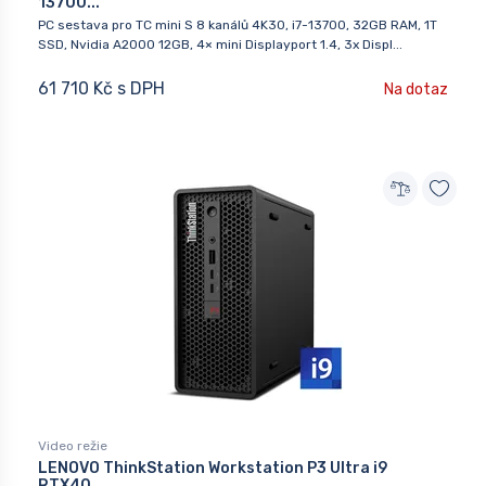
13700...
PC sestava pro TC mini S 8 kanálů 4K30, i7-13700, 32GB RAM, 1T
SSD, Nvidia A2000 12GB, 4× mini Displayport 1.4, 3x Displ...
61 710 Kč s DPH
Na dotaz
Video režie
LENOVO ThinkStation Workstation P3 Ultra i9
RTX40...