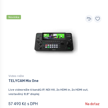
Novinka
Video režie
TELYCAM Mix One
Live videorežie 6 kanálů IP, NDI HX, 2x HDMI in, 2x HDMI out,
vestavěný 8,8" displej
57 490 Kč s DPH
Na dotaz