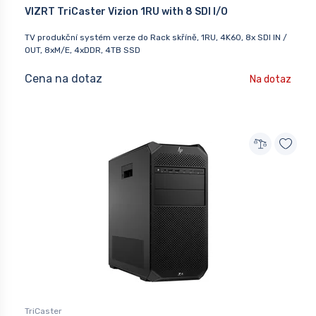
VIZRT TriCaster Vizion 1RU with 8 SDI I/O
TV produkční systém verze do Rack skříně, 1RU, 4K60, 8x SDI IN /
OUT, 8xM/E, 4xDDR, 4TB SSD
Cena na dotaz
Na dotaz
TriCaster