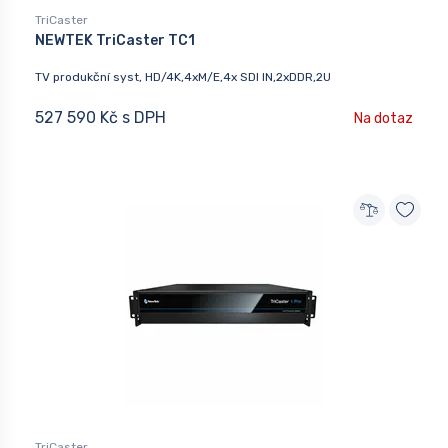
TriCaster
NEWTEK TriCaster TC1
TV produkční syst, HD/4K,4xM/E,4x SDI IN,2xDDR,2U
527 590 Kč s DPH
Na dotaz
TriCaster