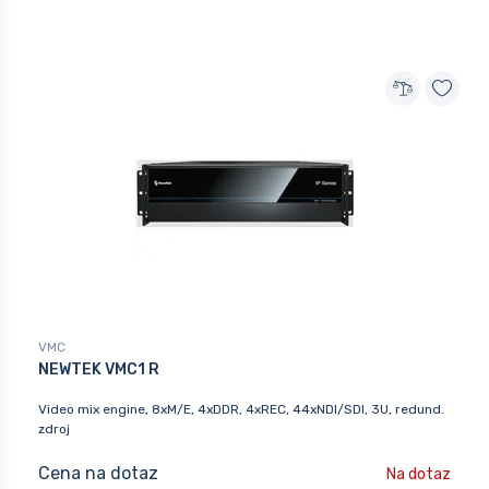
VMC
NEWTEK VMC1 R
Video mix engine, 8xM/E, 4xDDR, 4xREC, 44xNDI/SDI, 3U, redund.
zdroj
Cena na dotaz
Na dotaz