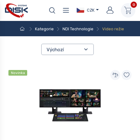
0
CZK
Kategorie
NDI Technologie
Video režie
Novinka