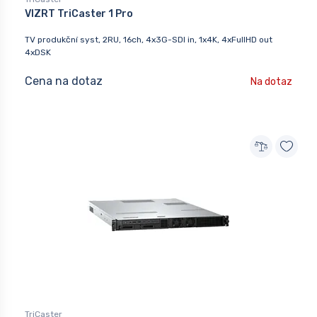
VIZRT TriCaster 1 Pro
TV produkční syst, 2RU, 16ch, 4x3G-SDI in, 1x4K, 4xFullHD out
4xDSK
Cena na dotaz
Na dotaz
TriCaster