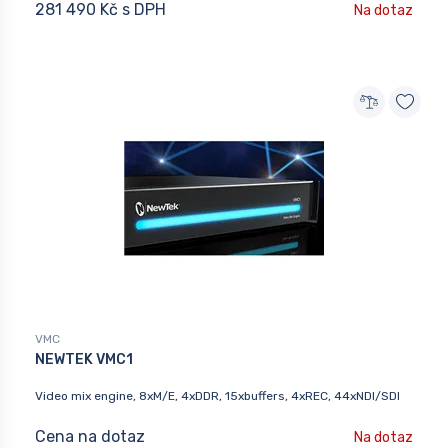
281 490 Kč s DPH
Na dotaz
VMC
NEWTEK VMC1
Video mix engine, 8xM/E, 4xDDR, 15xbuffers, 4xREC, 44xNDI/SDI
Cena na dotaz
Na dotaz