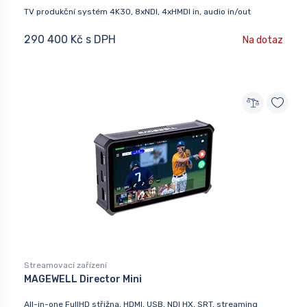
TV produkční systém 4K30, 8xNDI, 4xHMDI in, audio in/out
290 400 Kč s DPH
Na dotaz
Streamovací zařízení
MAGEWELL Director Mini
All-in-one FullHD střižna, HDMI, USB, NDI HX, SRT, streaming