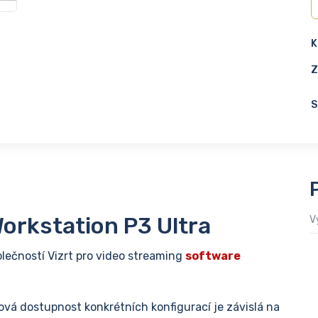
K
Z
S
orkstation P3 Ultra
V
lečností Vizrt pro video streaming
software
ová dostupnost konkrétních konfigurací je závislá na