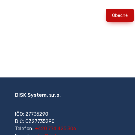
Obecné
DISK System, s.r.o.
IČO: 27735290
DIČ: CZ27735290
Telefon:
+420 774 425 306