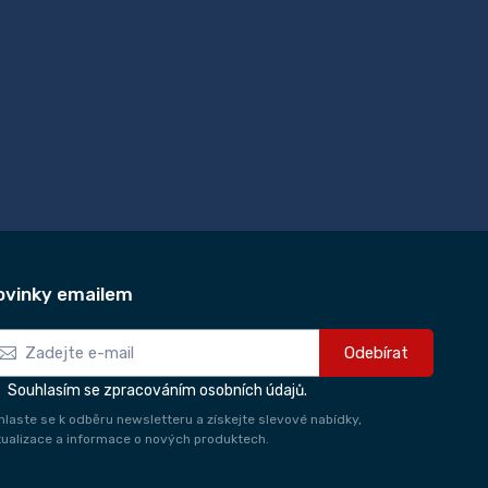
ovinky emailem
Odebírat
Souhlasím se zpracováním osobních údajů.
ihlaste se k odběru newsletteru a získejte slevové nabídky,
tualizace a informace o nových produktech.