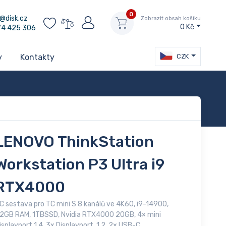
0
@disk.cz
Zobrazit obsah košíku
0 Kč
74 425 306
CZK
y
Kontakty
LENOVO ThinkStation
Workstation P3 Ultra i9
RTX4000
C sestava pro TC mini S 8 kanálů ve 4K60, i9-14900,
2GB RAM, 1TBSSD, Nvidia RTX4000 20GB, 4× mini
isplayport 1.4, 3x Displayport, 1.2, 2× USB-C