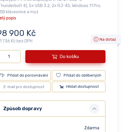
Thunderbolt 4), 5× USB 3.2, 2× RJ-45, Windows 11 Pro,
SB klávesnice a myš
elý popis
98 900 Kč
Na dotaz
1 736 Kč bez DPH
Do košíku
Přidat do porovnávání
Přidat do oblíbených
Hlídat dostupnost
Způsob dopravy
Zdarma