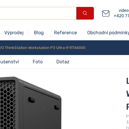
video
+420 7
Výprodej
Blog
Reference
Obchodní podmínk
O ThinkStation Workstation P3 Ultra i9 RTX4000
lušenství
Foto
Dotaz
P
3
D