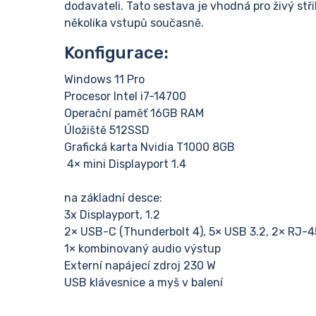
dodavateli. Tato sestava je vhodná pro živý st
několika vstupů současně.
Konfigurace:
Windows 11 Pro
Procesor Intel i7-14700
Operační paměť 16GB RAM
Úložiště 512SSD
Grafická karta Nvidia T1000 8GB
4× mini Displayport 1.4
na základní desce:
3x Displayport, 1.2
2× USB-C (Thunderbolt 4), 5× USB 3.2, 2× RJ-45
1× kombinovaný audio výstup
Externí napájecí zdroj 230 W
USB klávesnice a myš v balení