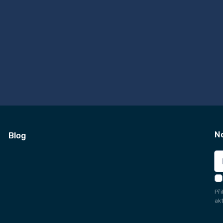
N
Blog
Př
ak