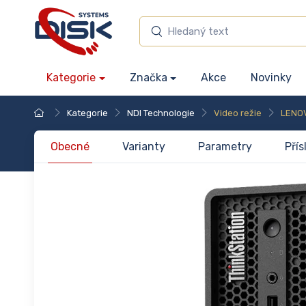
Kategorie
Značka
Akce
Novinky
Kategorie
NDI Technologie
Video režie
LENOV
Obecné
Varianty
Parametry
Přís