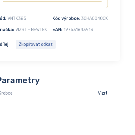
ód:
VNTK385
Kód výrobce:
30HA0040CK
načka:
VIZRT - NEWTEK
EAN:
197531843913
dílej:
Zkopírovat odkaz
Parametry
ýrobce
Vizrt