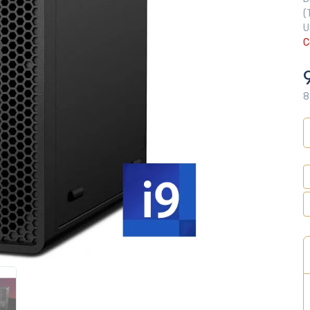
(
U
C
8