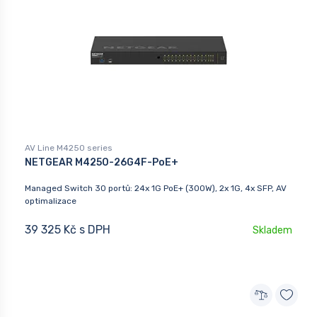
AV Line M4250 series
NETGEAR M4250-26G4F-PoE+
Managed Switch 30 portů: 24x 1G PoE+ (300W), 2x 1G, 4x SFP, AV
optimalizace
39 325 Kč s DPH
Skladem