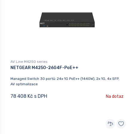
AV Line M4250 series
NETGEAR M4250-26G4F-PoE++
Managed Switch 30 portů: 24x 1G PoE++ (1440W), 2x 1G, 4x SFP,
AV optimalizace
78 408 Kč s DPH
Na dotaz