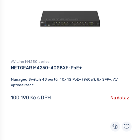
AV Line M4250 series
NETGEAR M4250-40G8XF-PoE+
Managed Switch 48 portů: 40x 1G PoE+ (960W), 8x SFP+, AV
optimalizace
100 190 Kč s DPH
Na dotaz