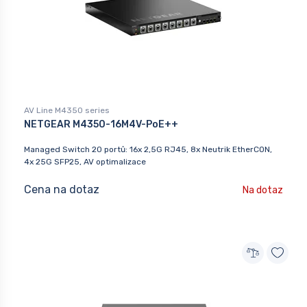
AV Line M4350 series
NETGEAR M4350-16M4V-PoE++
Managed Switch 20 portů: 16x 2,5G RJ45, 8x Neutrik EtherCON,
4x 25G SFP25, AV optimalizace
Cena na dotaz
Na dotaz