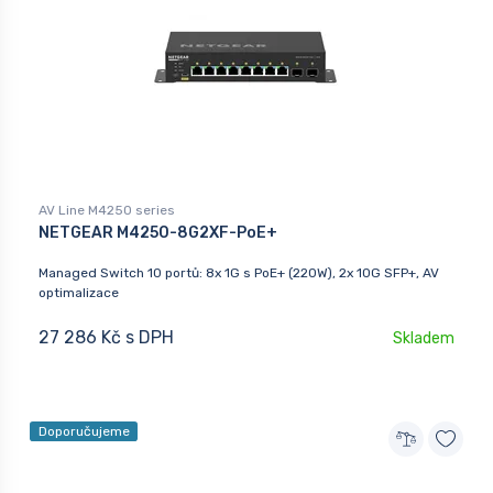
AV Line M4250 series
NETGEAR M4250-8G2XF-PoE+
Managed Switch 10 portů: 8x 1G s PoE+ (220W), 2x 10G SFP+, AV
optimalizace
27 286 Kč s DPH
Skladem
Doporučujeme