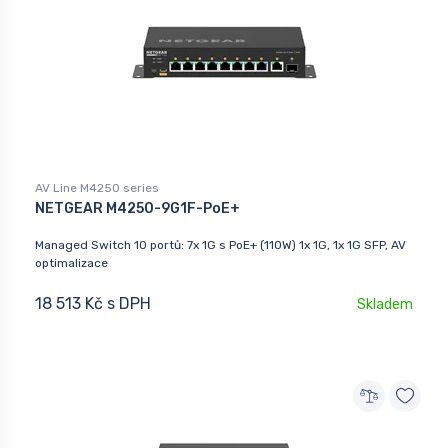
AV Line M4250 series
NETGEAR M4250-9G1F-PoE+
Managed Switch 10 portů: 7x 1G s PoE+ (110W) 1x 1G, 1x 1G SFP, AV
optimalizace
18 513 Kč s DPH
Skladem