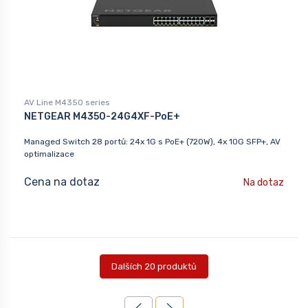
AV Line M4350 series
NETGEAR M4350-24G4XF-PoE+
Managed Switch 28 portů: 24x 1G s PoE+ (720W), 4x 10G SFP+, AV
optimalizace
Cena na dotaz
Na dotaz
Dalších 20 produktů