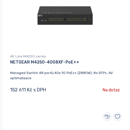
AV Line M4250 series
NETGEAR M4250-40G8XF-PoE++
Managed Switch 48 portů:40x 1G PoE++ (2880W), 8x SFP+, AV
optimalizace
152 611 Kč s DPH
Na dotaz