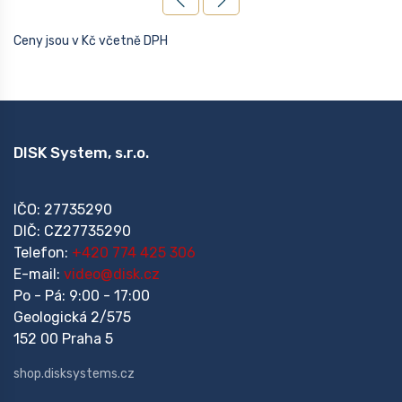
Ceny jsou v Kč včetně DPH
DISK System, s.r.o.
IČO: 27735290
DIČ: CZ27735290
Telefon:
+420 774 425 306
E-mail:
video@disk.cz
Po - Pá: 9:00 - 17:00
Geologická 2/575
152 00 Praha 5
shop.disksystems.cz