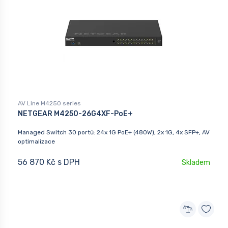
AV Line M4250 series
NETGEAR M4250-26G4XF-PoE+
Managed Switch 30 portů: 24x 1G PoE+ (480W), 2x 1G, 4x SFP+, AV
optimalizace
56 870 Kč s DPH
Skladem