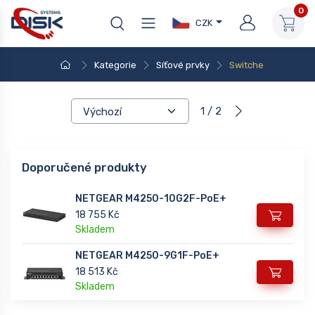
0
CZK
Kategorie
Síťové prvky
Switche
1 / 2
Doporučené produkty
NETGEAR M4250-10G2F-PoE+
18 755 Kč
Skladem
NETGEAR M4250-9G1F-PoE+
18 513 Kč
Skladem