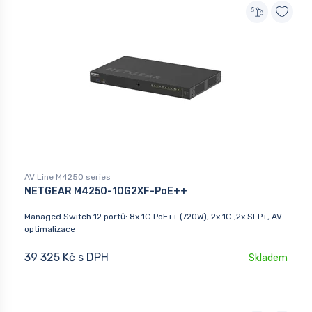
AV Line M4250 series
NETGEAR M4250-10G2XF-PoE++
Managed Switch 12 portů: 8x 1G PoE++ (720W), 2x 1G ,2x SFP+, AV
optimalizace
39 325 Kč s DPH
Skladem