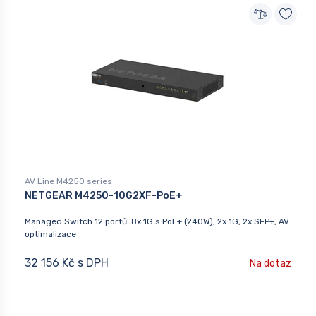
AV Line M4250 series
NETGEAR M4250-10G2XF-PoE+
Managed Switch 12 portů: 8x 1G s PoE+ (240W), 2x 1G, 2x SFP+, AV
optimalizace
32 156 Kč s DPH
Na dotaz