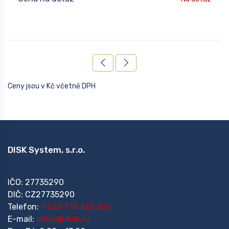
Ceny jsou v Kč včetně DPH
DISK System, s.r.o.
IČO: 27735290
DIČ: CZ27735290
Telefon:
+420 774 425 306
E-mail:
video@disk.cz