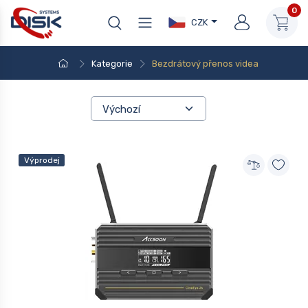
0
CZK
Kategorie
Bezdrátový přenos videa
Výprodej