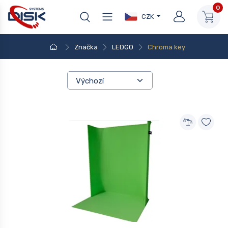
0
CZK
Značka
LEDGO
Chroma key