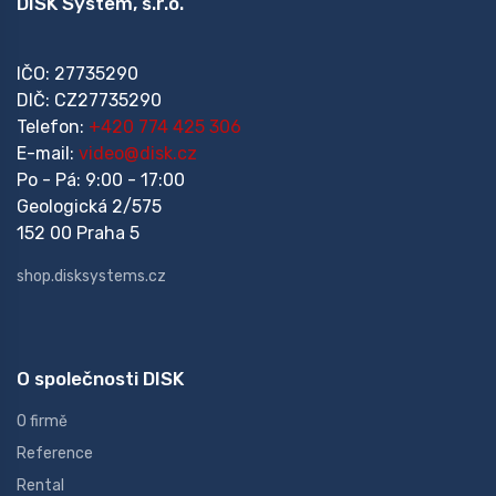
DISK System, s.r.o.
IČO: 27735290
DIČ: CZ27735290
Telefon:
+420 774 425 306
E-mail:
video@disk.cz
Po - Pá: 9:00 - 17:00
Geologická 2/575
152 00 Praha 5
shop.disksystems.cz
O společnosti DISK
O firmě
Reference
Rental