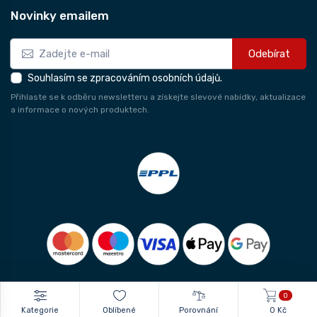
Novinky emailem
Odebírat
Souhlasím se zpracováním osobních údajů.
Přihlaste se k odběru newsletteru a získejte slevové nabídky, aktualizace
a informace o nových produktech.
0
Kategorie
Oblíbené
Porovnání
0 Kč