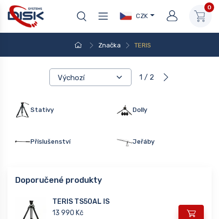
0
CZK
Značka
TERIS
1 / 2
Stativy
Dolly
Příslušenství
Jeřáby
Doporučené produkty
TERIS TS50AL IS
13 990 Kč