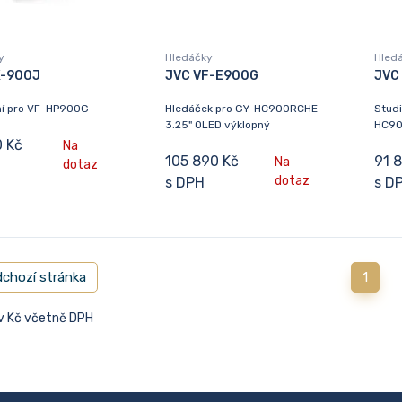
y
Hledáčky
Hled
K-900J
JVC VF-E900G
JVC
í pro VF-HP900G
Hledáček pro GY-HC900RCHE
Studi
3.25" OLED výklopný
HC9
0 Kč
Na
105 890 Kč
91 
Na
dotaz
dotaz
s DPH
s D
chozí stránka
1
 v Kč včetně DPH