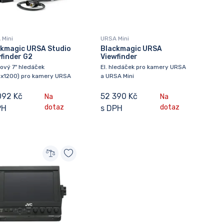
 Mini
URSA Mini
ckmagic URSA Studio
Blackmagic URSA
finder G2
Viewfinder
ový 7" hledáček
El. hledáček pro kamery URSA
0x1200) pro kamery URSA
a URSA Mini
092 Kč
52 390 Kč
Na
Na
dotaz
dotaz
PH
s DPH