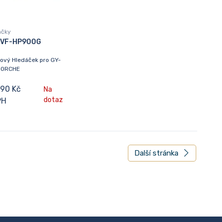
áčky
 VF-HP900G
ový Hledáček pro GY-
00RCHE
890 Kč
Na
dotaz
PH
Další stránka