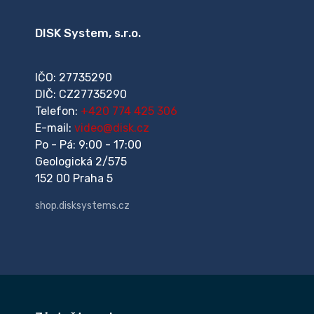
DISK System, s.r.o.
IČO: 27735290
DIČ: CZ27735290
Telefon:
+420 774 425 306
E-mail:
video@disk.cz
Po - Pá: 9:00 - 17:00
Geologická 2/575
152 00 Praha 5
shop.disksystems.cz