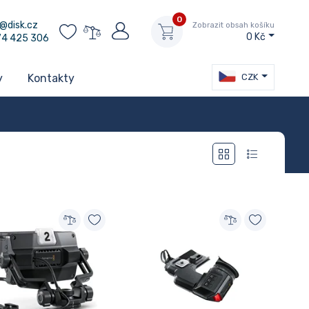
0
@disk.cz
Zobrazit obsah košíku
0 Kč
74 425 306
CZK
y
Kontakty