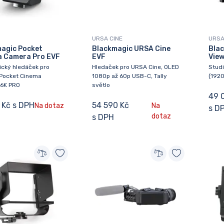
URSA CINE
URSA
agic Pocket
Blackmagic URSA Cine
Bla
 Camera Pro EVF
EVF
View
ický hledáček pro
Hledaček pro URSA Cine, OLED
Studi
Pocket Cinema
1080p až 60p USB-C, Tally
(192
6K PRO
světlo
49 
 Kč s DPH
54 590 Kč
Na dotaz
Na
s D
dotaz
s DPH