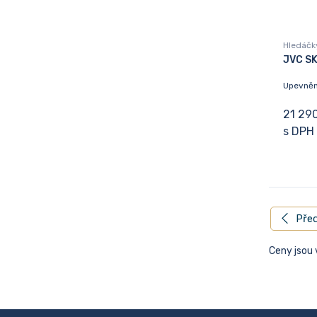
Hledáčk
JVC S
Upevněn
21 29
s DPH
Před
Ceny jsou