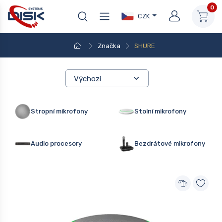
0
CZK
Značka
SHURE
Stropní mikrofony
Stolní mikrofony
Audio procesory
Bezdrátové mikrofony