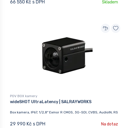
66 550 Kč s DPH
Skladem
POV BOX kamery
wideSHOT UltraLatency | SALRAYWORKS
Box kamera, IP67, 1/2,8" Exmor R CMOS, 3G-SDI, CVBS, AudioIN, RS
29 990 Kč s DPH
Na dotaz