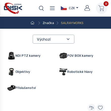
0
CZK
Značka
SALRAYWORKS
NDI PTZ kamery
POV BOX kamery
Objektivy
Robotické hlavy
Příslušenství