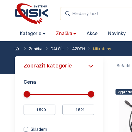
Kategorie
Značka
Akce
Novinky
Značka
DALŠÍ...
AZDEN
Mikrofony
Zobrazit kategorie
Seřadit 
Cena
Výprode
Skladem