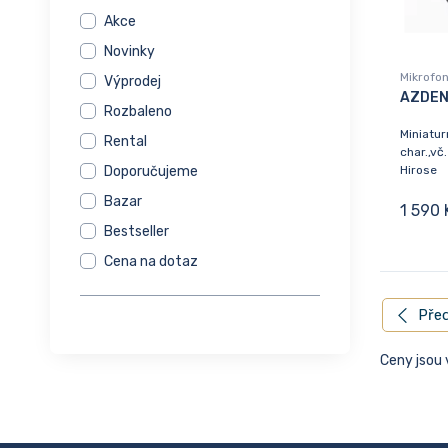
Akce
Novinky
Mikrofo
Výprodej
AZDEN
Rozbaleno
Miniatur
Rental
char.,vč.
Hirose
Doporučujeme
Bazar
1 590 
Bestseller
Cena na dotaz
Před
Ceny jsou