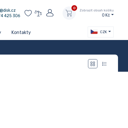
0
@disk.cz
Zobrazit obsah košíku
0 Kč
74 425 306
CZK
y
Kontakty