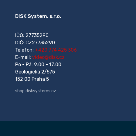
DISK System, s.r.o.
IČO: 27735290
DIČ: CZ27735290
Telefon:
+420 774 425 306
E-mail:
video@disk.cz
Po - Pá: 9:00 - 17:00
Geologická 2/575
152 00 Praha 5
shop.disksystems.cz