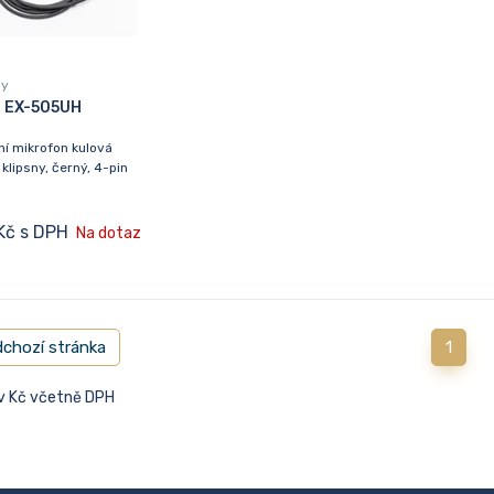
ny
 EX-505UH
ní mikrofon kulová
 klipsny, černý, 4-pin
Kč s DPH
Na dotaz
chozí stránka
1
 v Kč včetně DPH