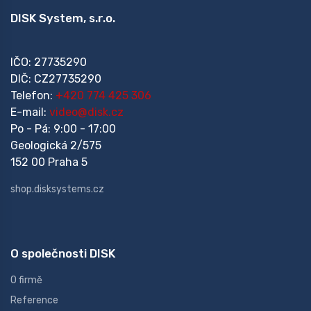
DISK System, s.r.o.
IČO: 27735290
DIČ: CZ27735290
Telefon:
+420 774 425 306
E-mail:
video@disk.cz
Po - Pá: 9:00 - 17:00
Geologická 2/575
152 00 Praha 5
shop.disksystems.cz
O společnosti DISK
O firmě
Reference