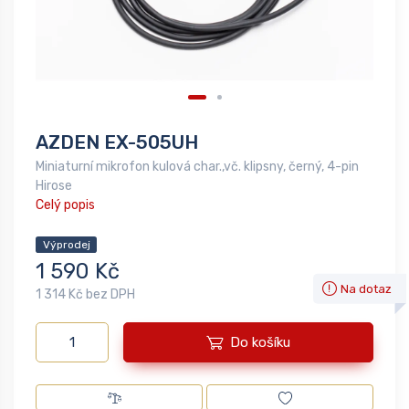
AZDEN EX-505UH
Miniaturní mikrofon kulová char.,vč. klipsny, černý, 4-pin
Hirose
Celý popis
Výprodej
1 590 Kč
Na dotaz
1 314 Kč bez DPH
Do košíku