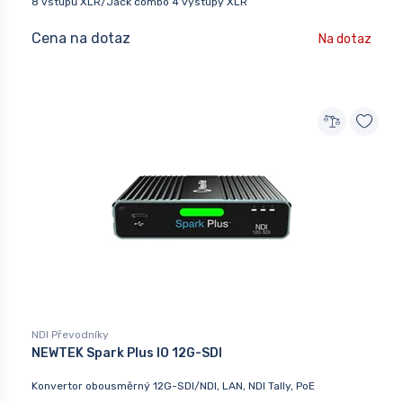
8 vstupů XLR/Jack combo 4 výstupy XLR
Cena na dotaz
Na dotaz
NDI Převodníky
NEWTEK Spark Plus IO 12G-SDI
Konvertor obousměrný 12G-SDI/NDI, LAN, NDI Tally, PoE