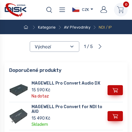
0
CZK
Kategorie
AV Převodníky
NDI / IP
1 / 5
Doporučené produkty
MAGEWELL Pro Convert Audio DX
15 590 Kč
Na dotaz
MAGEWELL Pro Convert for NDI to
AIO
15 490 Kč
Skladem