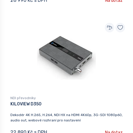
28 990 Kč s DPH
Na dotaz
NDI převodníky
KILOVIEW D350
Dekodér 4K H.265, H.264, NDI HX na HDMI 4K60p, 3G-SDI 1080p60,
audio out, webové rozhraní pro nastavení
22 890 Kč s DPH
Na dotaz