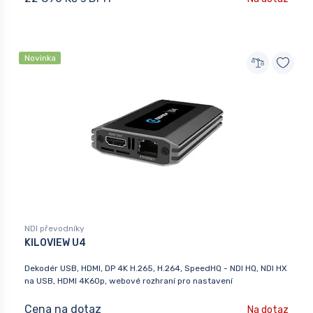
Novinka
NDI převodníky
KILOVIEW U4
Dekodér USB, HDMI, DP 4K H.265, H.264, SpeedHQ - NDI HQ, NDI HX
na USB, HDMI 4K60p, webové rozhraní pro nastavení
Cena na dotaz
Na dotaz