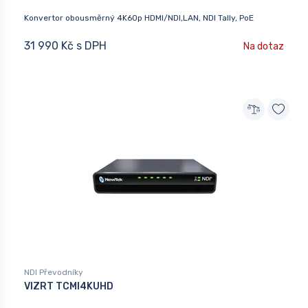
Konvertor obousměrný 4K60p HDMI/NDI,LAN, NDI Tally, PoE
31 990 Kč s DPH
Na dotaz
NDI Převodníky
VIZRT TCMI4KUHD