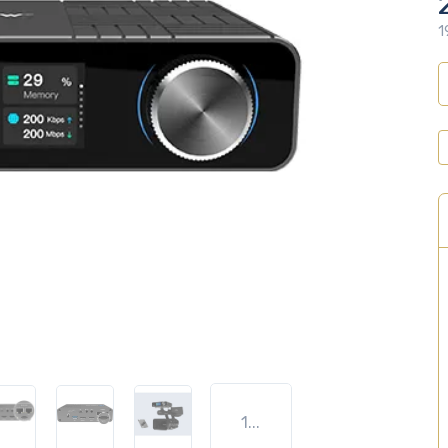
1
1...