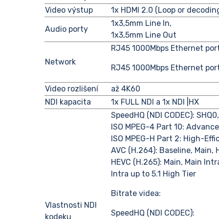
Video výstup
1x HDMI 2.0 (Loop or decodin
1x3,5mm Line In,
Audio porty
1x3,5mm Line Out
RJ45 1000Mbps Ethernet port
Network
RJ45 1000Mbps Ethernet port
Video rozlišení
až 4K60
NDI kapacita
1x FULL NDI a 1x NDI |HX
SpeedHQ (NDI CODEC): SHQ0
ISO MPEG-4 Part 10: Advance
ISO MPEG-H Part 2: High-Eff
AVC (H.264): Baseline, Main, H
HEVC (H.265): Main, Main Intra
Intra up to 5.1 High Tier
Bitrate videa:
Vlastnosti NDI
SpeedHQ (NDI CODEC):
kodeku