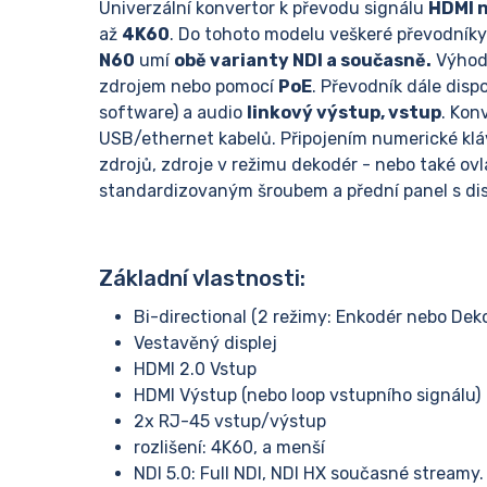
Univerzální konvertor k převodu signálu
HDMI n
až
4K60
. Do tohoto modelu veškeré převodníky
N60
umí
obě varianty NDI a současně.
Výhodo
zdrojem nebo pomocí
PoE
. Převodník dále disp
software) a audio
linkový výstup, vstup
. Kon
USB/ethernet kabelů. Připojením numerické klá
zdrojů, zdroje v režimu dekodér - nebo také o
standardizovaným šroubem a přední panel s disp
Základní vlastnosti:
Bi-directional (2 režimy: Enkodér nebo Dek
Vestavěný displej
HDMI 2.0 Vstup
HDMI Výstup (nebo loop vstupního signálu)
2x RJ-45 vstup/výstup
rozlišení: 4K60, a menší
NDI 5.0: Full NDI, NDI HX současné streamy.