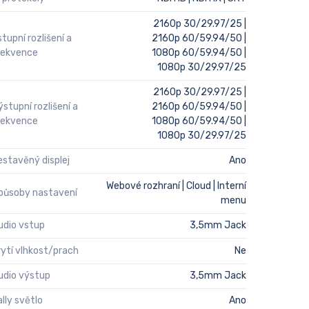
2160p 30/29.97/25 |
stupní rozlišení a
2160p 60/59.94/50 |
rekvence
1080p 60/59.94/50 |
1080p 30/29.97/25
2160p 30/29.97/25 |
ýstupní rozlišení a
2160p 60/59.94/50 |
rekvence
1080p 60/59.94/50 |
1080p 30/29.97/25
estavěný displej
Ano
Webové rozhraní | Cloud | Interní
působy nastavení
menu
udio vstup
3,5mm Jack
rytí vlhkost/prach
Ne
udio výstup
3,5mm Jack
ally světlo
Ano