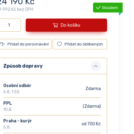
24 190 Kč
Skladem
9 992 Kč bez DPH
Do košíku
Přidat do porovnávání
Přidat do oblíbených
Způsob dopravy
Osobní odběr
Zdarma
6.8. 1:55
PPL
(Zdarma)
10.8.
Praha - kurýr
od 700 Kč
6.8.