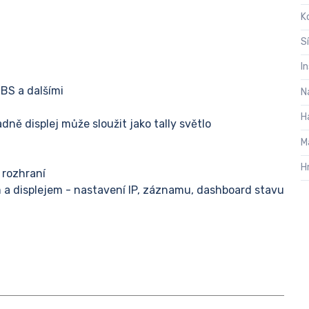
K
S
I
OBS a dalšími
N
H
adně displej může sloužit jako tally světlo
M
H
 rozhraní
a displejem - nastavení IP, záznamu, dashboard stavu