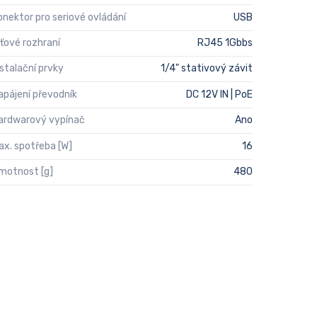
onektor pro seriové ovládání
USB
íťové rozhraní
RJ45 1Gbbs
nstalační prvky
1/4" stativový závit
apájení převodník
DC 12V IN | PoE
ardwarový vypínač
Ano
ax. spotřeba [W]
16
motnost [g]
480