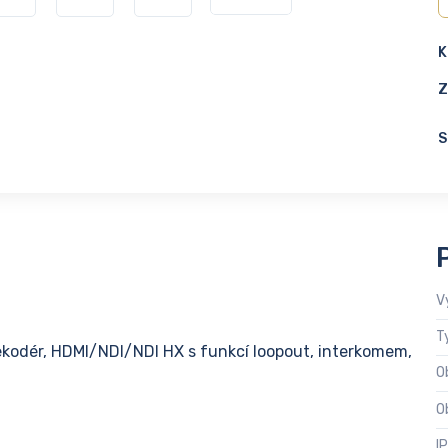
K
Z
S
V
T
ekodér, HDMI/NDI/NDI HX s funkcí loopout, interkomem,
O
O
I