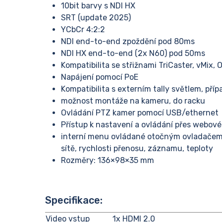
10bit barvy s NDI HX
SRT (update 2025)
YCbCr 4:2:2
NDI end-to-end zpoždění pod 80ms
NDI HX end-to-end (2x N60) pod 50ms
Kompatibilita se střižnami TriCaster, vMix, 
Napájení pomocí PoE
Kompatibilita s externím tally světlem, příp
možnost montáže na kameru, do racku
Ovládání PTZ kamer pomocí USB/ethernet
Přístup k nastavení a ovládání přes webové
interní menu ovládané otočným ovladačem 
sítě, rychlosti přenosu, záznamu, teploty
Rozměry: 136×98×35 mm
Specifikace:
Video vstup
1x HDMI 2.0