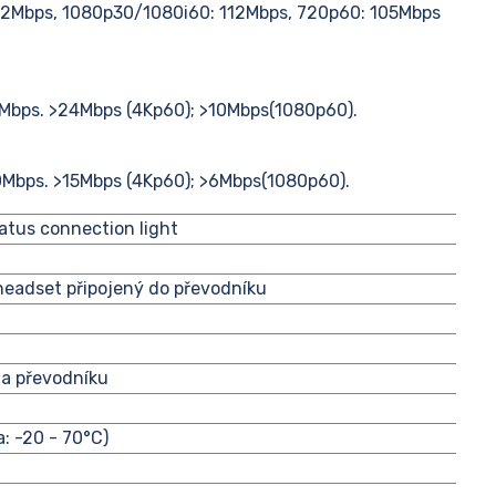
32Mbps, 1080p30/1080i60: 112Mbps, 720p60: 105Mbps
Mbps. >24Mbps (4Kp60); >10Mbps(1080p60).
0Mbps. >15Mbps (4Kp60); >6Mbps(1080p60).
tatus connection light
headset připojený do převodníku
na převodníku
a: -20 - 70°C)