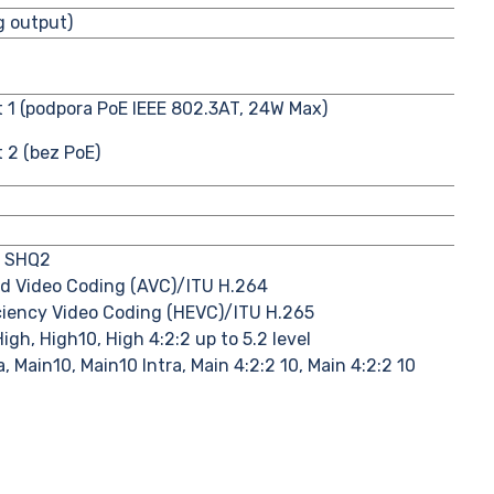
g output)
 1 (podpora PoE IEEE 802.3AT, 24W Max)
 2 (bez PoE)
, SHQ2
d Video Coding (AVC)/ITU H.264
iciency Video Coding (HEVC)/ITU H.265
igh, High10, High 4:2:2 up to 5.2 level
, Main10, Main10 Intra, Main 4:2:2 10, Main 4:2:2 10