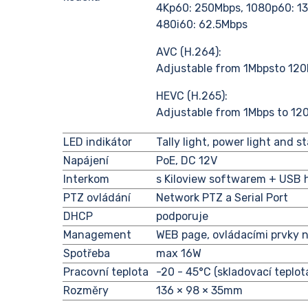
4Kp60: 250Mbps, 1080p60: 1
480i60: 62.5Mbps
AVC (H.264):
Adjustable from 1Mbpsto 120
HEVC (H.265):
Adjustable from 1Mbps to 12
LED indikátor
Tally light, power light and s
Napájení
PoE, DC 12V
Interkom
s Kiloview softwarem + USB 
PTZ ovládání
Network PTZ a Serial Port
DHCP
podporuje
Management
WEB page, ovládacími prvky 
Spotřeba
max 16W
Pracovní teplota
-20 - 45°C (skladovací teplot
Rozměry
136 × 98 × 35mm