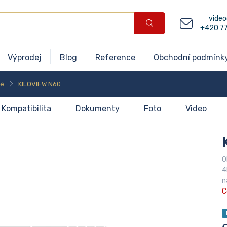
video
+420 7
Výprodej
Blog
Reference
Obchodní podmínk
né
KILOVIEW N60
Kompatibilita
Dokumenty
Foto
Video
O
4
n
C