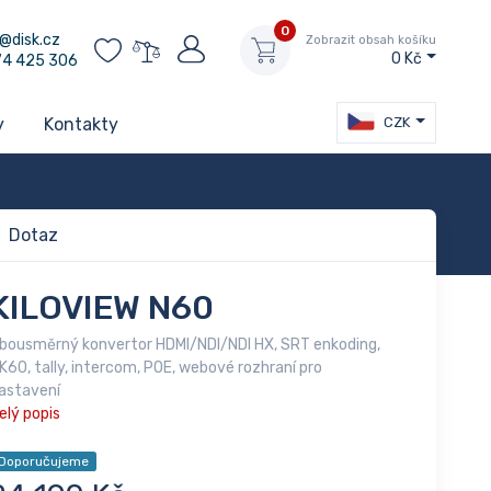
0
@disk.cz
Zobrazit obsah košíku
0 Kč
74 425 306
CZK
y
Kontakty
Dotaz
KILOVIEW N60
bousměrný konvertor HDMI/NDI/NDI HX, SRT enkoding,
K60, tally, intercom, POE, webové rozhraní pro
astavení
elý popis
Doporučujeme