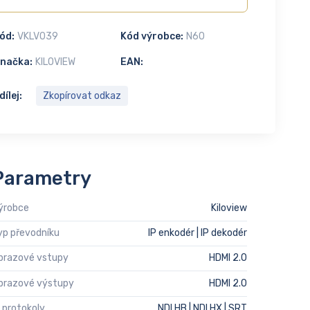
ód:
VKLV039
Kód výrobce:
N60
načka:
KILOVIEW
EAN:
dílej:
Zkopírovat odkaz
Parametry
ýrobce
Kiloview
yp převodníku
IP enkodér | IP dekodér
brazové vstupy
HDMI 2.0
brazové výstupy
HDMI 2.0
P protokoly
NDI HB | NDI HX | SRT