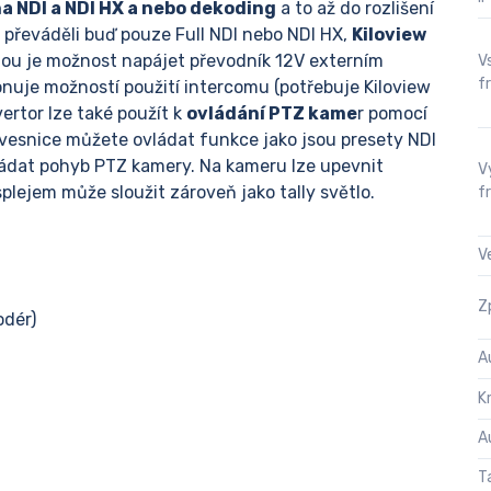
a NDI a NDI HX a nebo dekoding
a to až do rozlišení
 převáděli buď pouze Full NDI nebo NDI HX,
Kiloview
u je možnost napájet převodník 12V externím
V
f
onuje možností použití intercomu (potřebuje Kiloview
vertor lze také použít k
ovládání PTZ kame
r pomocí
vesnice můžete ovládat funkce jako jsou presety NDI
vládat pohyb PTZ kamery. Na kameru lze upevnit
V
lejem může sloužit zároveň jako tally světlo.
f
V
Z
odér)
A
K
A
T