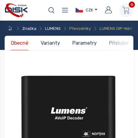
0
CZK
Značka
LUMENS
Převodníky
LUMENS OIP-N60D
Obecné
Varianty
Parametry
Příslušenstv