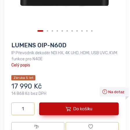
LUMENS OIP-N60D
IP Převodník dekodér NDI HX, 4K UHD, HDMI, USB UVC, KVM
funkce pro N40E
Celý popis
Záruka 5 let
17 990 Kč
Na dotaz
14 868 Kč bez DPH
Do košíku