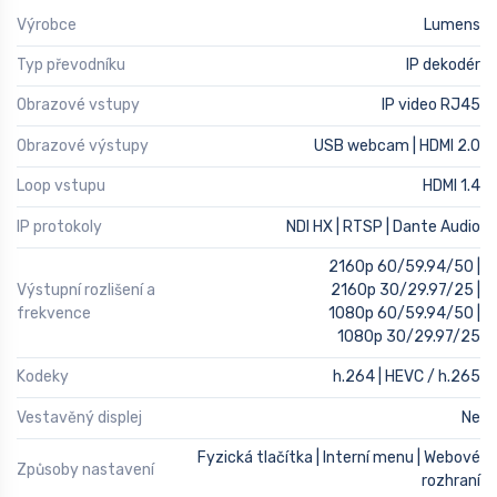
Výrobce
Lumens
Typ převodníku
IP dekodér
Obrazové vstupy
IP video RJ45
Obrazové výstupy
USB webcam | HDMI 2.0
Loop vstupu
HDMI 1.4
IP protokoly
NDI HX | RTSP | Dante Audio
2160p 60/59.94/50 |
Výstupní rozlišení a
2160p 30/29.97/25 |
frekvence
1080p 60/59.94/50 |
1080p 30/29.97/25
Kodeky
h.264 | HEVC / h.265
Vestavěný displej
Ne
Fyzická tlačítka | Interní menu | Webové
Způsoby nastavení
rozhraní