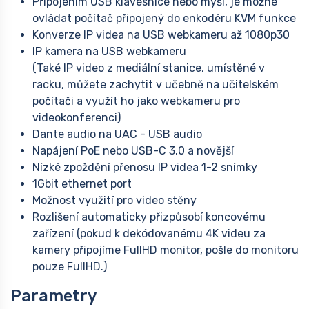
Připojením USB klávesnice nebo myši, je možné
ovládat počítač připojený do enkodéru KVM funkce
Konverze IP videa na USB webkameru až 1080p30
IP kamera na USB webkameru
(Také IP video z mediální stanice, umístěné v
racku, můžete zachytit v učebně na učitelském
počítači a využít ho jako webkameru pro
videokonferenci)
Dante audio na UAC - USB audio
Napájení PoE nebo USB-C 3.0 a novější
Nízké zpoždění přenosu IP videa 1-2 snímky
1Gbit ethernet port
Možnost využití pro video stěny
Rozlišení automaticky přizpůsobí koncovému
zařízení (pokud k dekódovanému 4K videu za
kamery připojíme FullHD monitor, pošle do monitoru
pouze FullHD.)
Parametry