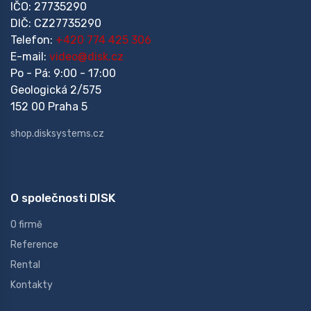
IČO: 27735290
DIČ: CZ27735290
Telefon:
+420 774 425 306
E-mail:
video@disk.cz
Po - Pá: 9:00 - 17:00
Geologická 2/575
152 00 Praha 5
shop.disksystems.cz
O společnosti DISK
O firmě
Reference
Rental
Kontakty