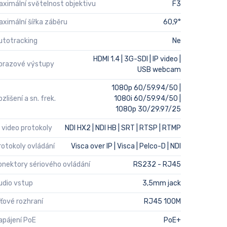
aximální světelnost objektivu
F3
aximální šířka záběru
60,9°
utotracking
Ne
HDMI 1.4 | 3G-SDI | IP video |
brazové výstupy
USB webcam
1080p 60/59.94/50 |
zlišení a sn. frek.
1080i 60/59.94/50 |
1080p 30/29.97/25
P video protokoly
NDI HX2 | NDI HB | SRT | RTSP | RTMP
rotokoly ovládání
Visca over IP | Visca | Pelco-D | NDI
onektory sériového ovládání
RS232 - RJ45
udio vstup
3,5mm jack
íťové rozhraní
RJ45 100M
apájení PoE
PoE+