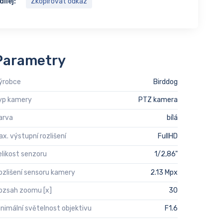
dílej:
Zkopírovat odkaz
Parametry
ýrobce
Birddog
yp kamery
PTZ kamera
arva
bílá
ax. výstupní rozlišení
FullHD
elikost senzoru
1/2,86"
ozlišení sensoru kamery
2.13 Mpx
ozsah zoomu [x]
30
inimální světelnost objektivu
F1.6