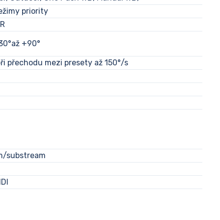
ežimy priority
NR
-30°až +90°
při přechodu mezi presety až 150°/s
am/substream
NDI