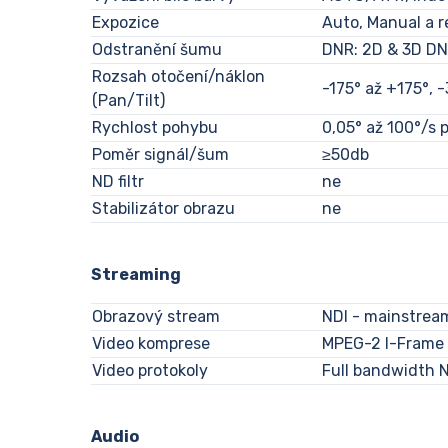
Expozice
Auto, Manual a r
Odstranění šumu
DNR: 2D & 3D D
Rozsah otočení/náklon
-175° až +175°, 
(Pan/Tilt)
Rychlost pohybu
0,05° až 100°/s 
Poměr signál/šum
≥50db
ND filtr
ne
Stabilizátor obrazu
ne
Streaming
Obrazový stream
NDI - mainstre
Video komprese
MPEG-2 I-Frame
Video protokoly
Full bandwidth 
Audio