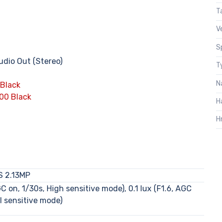
T
V
S
udio Out (Stereo)
T
N
Black
00 Black
H
H
S 2.13MP
GC on, 1/30s, High sensitive mode), 0.1 lux (F1.6, AGC
l sensitive mode)