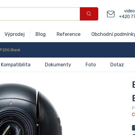
video
+420 7
Výprodej
Blog
Reference
Obchodní podmínk
P200 Black
Kompatibilita
Dokumenty
Foto
Dotaz
P
C