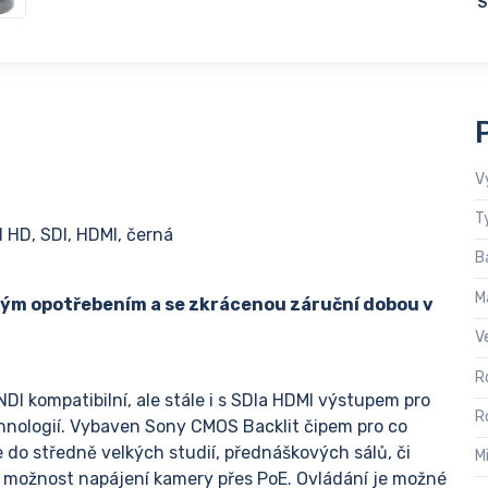
S
V
T
 HD, SDI, HDMI, černá
B
M
ným opotřebením a se zkrácenou záruční dobou v
V
R
DI kompatibilní, ale stále i s SDIa HDMI výstupem pro
R
chnologií. Vybaven Sony CMOS Backlit čipem pro co
e do středně velkých studií, přednáškových sálů, či
M
 možnost napájení kamery přes PoE. Ovládání je možné