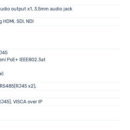
Audio output x1, 3.5mm audio jack
 HDMI, SDI, NDI
RJ45
ení PoE+ IEEE802.3at
ač
S485(RJ45 x2),
D
RJ45), VISCA over IP