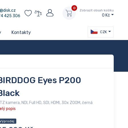
0
@disk.cz
Zobrazit obsah košíku
0 Kč
74 425 306
CZK
y
Kontakty
BIRDDOG Eyes P200
Black
TZ kamera, NDI, Full HD, SDI, HDMI, 30x ZOOM, černá
elý popis
Výprodej