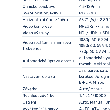
Ohnisko objektivu
4.3-129mm
Světelnost objektivu
F1.6-F4.7
Horizontální úhel záběru
63.7° (W) – 2.3°(
Video komprese
MPEG-2 I-Frame
Video výstupy
NDI / HDMI / SDI
1080p 60, 59.94, 
Video rozlišení a snímkové
1080i 60, 59.94,
frekvence
720p 60, 59.94, 
automatické vyvá
Automatické úpravy obrazu
rozsah, elektron
Jas, barva, satu
Nastavení obrazu
korekce Defog m
E-FLIP, Mirror,
Závěrka
Auto/Manual
Rychlost závěrky
1/1 až 1/10000
Ostření
Auto, Manual, O
Vyvážení bílé barvy
AUTO, ATW, Indo