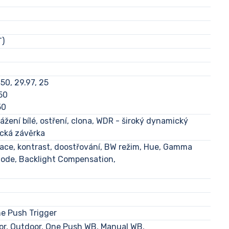
T)
50, 29.97, 25
 50
50
žení bílé, ostření, clona, WDR - široký dynamický
ická závěrka
race, kontrast, doostřování, BW režim, Hue, Gamma
ode, Backlight Compensation,
ne Push Trigger
or, Outdoor, One Push WB, Manual WB,