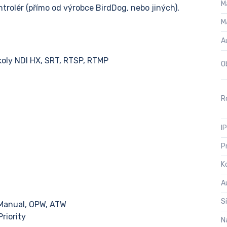
M
kontrolér (přímo od výrobce BirdDog, nebo jiných),
M
A
okoly NDI HX, SRT, RTSP, RTMP
O
Ro
I
P
K
A
S
or, Manual, OPW, ATW
 Priority
N