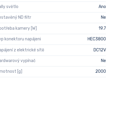
ally světlo
Ano
estavěný ND filtr
Ne
potřeba kamery [W]
19.7
yp konektoru napájeni
HEC3800
apájení z elektrické sítě
DC12V
ardwarový vypínač
Ne
motnost [g]
2000