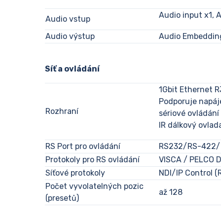
Audio input x1, 
Audio vstup
Audio výstup
Audio Embedding
Síť a ovládání
1Gbit Ethernet 
Podporuje napáj
Rozhraní
sériové ovládání
IR dálkový ovlad
RS Port pro ovládání
RS232/RS-422/R
Protokoly pro RS ovládání
VISCA / PELCO 
Síťové protokoly
NDI/IP Control (
Počet vyvolatelných pozic
až 128
(presetů)