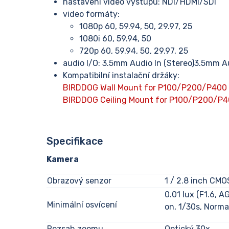
nastavení video výstupu: NDI/HDMI/SDI
video formáty:
1080p 60, 59.94, 50, 29.97, 25
1080i 60, 59.94, 50
720p 60, 59.94, 50, 29.97, 25
audio I/O: 3.5mm Audio In (Stereo)3.5mm A
Kompatibilní instalační držáky:
BIRDDOG Wall Mount for P100/P200/P400 
BIRDDOG Ceiling Mount for P100/P200/P4
Specifikace
Kamera
Obrazový senzor
1 / 2.8 inch CMO
0.01 lux (F1.6, A
Minimální osvícení
on, 1/30s, Norma
Rozsah zoomu
Optický 30x