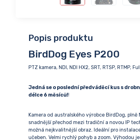
Popis produktu
BirdDog Eyes P200
PTZ kamera, NDI, NDI HX2, SRT, RTSP, RTMP, Full
Jedná se o poslední předváděcí kus s drob
délce 6 měsíců!
!
Kamera od australského výrobce BirdDog, plně N
snadnější přechod mezi tradiční a novou IP te
možná nejkvalitnější obraz. Ideální pro instalac
učeben. Velmi rychlý pohyb a zoom. Výhodou je