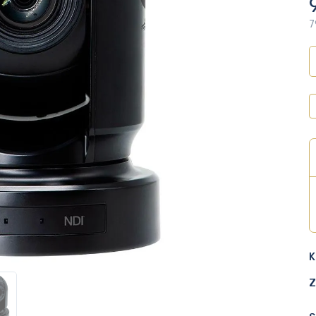
7
K
Z