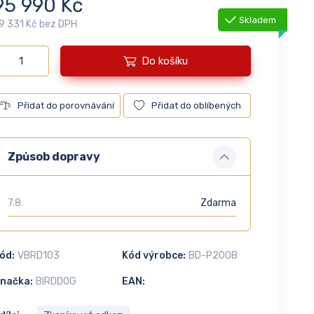
95 990 Kč
Skladem
9 331 Kč bez DPH
Do košíku
Přidat do porovnávání
Přidat do oblíbených
Způsob dopravy
7.8.
Zdarma
ód:
VBRD103
Kód výrobce:
BD-P200B
načka:
BIRDDOG
EAN: