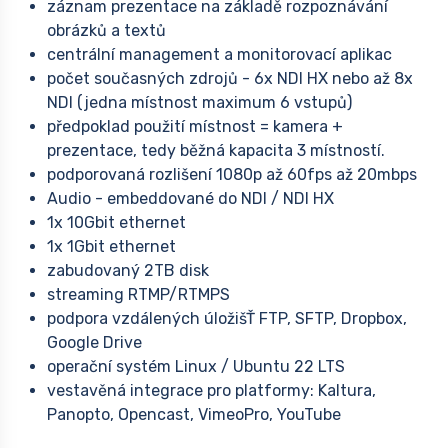
záznam prezentace na základě rozpoznávání
obrázků a textů
centrální management a monitorovací aplikac
počet současných zdrojů - 6x NDI HX nebo až 8x
NDI (jedna místnost maximum 6 vstupů)
předpoklad použití místnost = kamera +
prezentace, tedy běžná kapacita 3 místností.
podporovaná rozlišení 1080p až 60fps až 20mbps
Audio - embeddované do NDI / NDI HX
1x 10Gbit ethernet
1x 1Gbit ethernet
zabudovaný 2TB disk
streaming RTMP/RTMPS
podpora vzdálených úložišŤ FTP, SFTP, Dropbox,
Google Drive
operační systém Linux / Ubuntu 22 LTS
vestavěná integrace pro platformy: Kaltura,
Panopto, Opencast, VimeoPro, YouTube