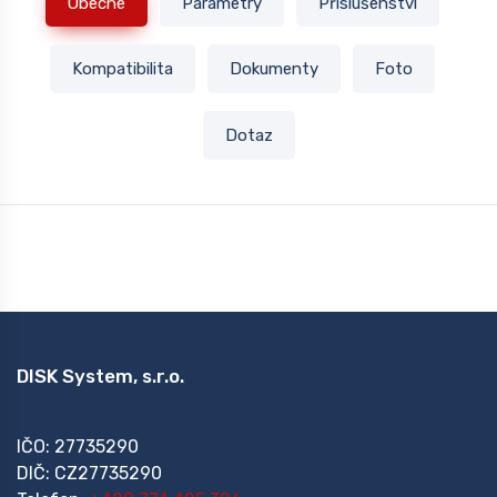
Obecné
Parametry
Příslušenství
Kompatibilita
Dokumenty
Foto
Dotaz
DISK System, s.r.o.
IČO: 27735290
DIČ: CZ27735290