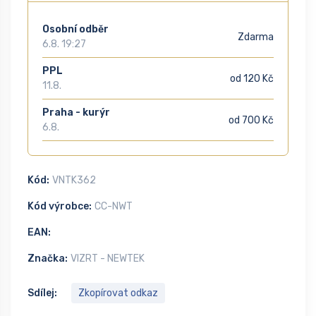
Osobní odběr
Zdarma
6.8. 19:27
PPL
od 120 Kč
11.8.
Praha - kurýr
od 700 Kč
6.8.
Kód:
VNTK362
Kód výrobce:
CC-NWT
EAN:
Značka:
VIZRT - NEWTEK
Sdílej:
Zkopírovat odkaz