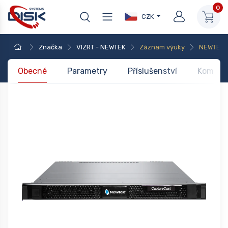
0
CZK
Značka
VIZRT - NEWTEK
Záznam výuky
NEWTEK 
Obecné
Parametry
Příslušenství
Kompati