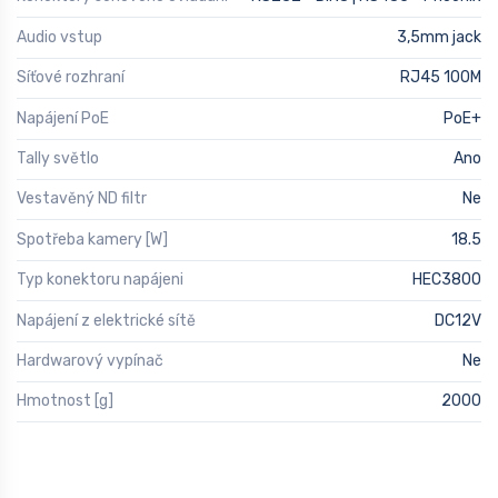
Audio vstup
3,5mm jack
Síťové rozhraní
RJ45 100M
Napájení PoE
PoE+
Tally světlo
Ano
Vestavěný ND filtr
Ne
Spotřeba kamery [W]
18.5
Typ konektoru napájeni
HEC3800
Napájení z elektrické sítě
DC12V
Hardwarový vypínač
Ne
Hmotnost [g]
2000