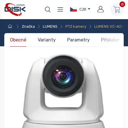
0
CZK
Značka
LUMENS
PTZ kamery
LUMENS VC-A51PN
Obecné
Varianty
Parametry
Příslušenstv