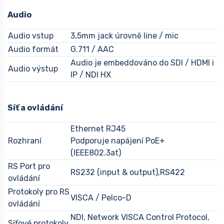
Audio
Audio vstup
3,5mm jack úrovně line / mic
Audio formát
G.711 / AAC
Audio je embeddováno do SDI / HDMI i
Audio výstup
IP / NDI HX
Síť a ovládání
Ethernet RJ45
Rozhraní
Podporuje napájení PoE+
(IEEE802.3at)
RS Port pro
RS232 (input & output),RS422
ovládání
Protokoly pro RS
VISCA / Pelco-D
ovládání
NDI, Network VISCA Control Protocol,
Síťové protokoly