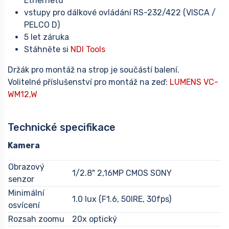
Ethernetu
vstupy pro dálkové ovládání RS-232/422 (VISCA /
PELCO D)
5 let záruka
Stáhněte si
NDI Tools
Držák pro montáž na strop je součástí balení.
Volitelné příslušenství pro montáž na zeď:
LUMENS VC-
WM12,W
Technické specifikace
Kamera
Obrazový
1/2.8" 2,16MP CMOS SONY
senzor
Minimální
1.0 lux (F1.6, 50IRE, 30fps)
osvícení
Rozsah zoomu
20x optický