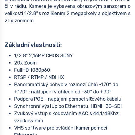
či v rádiu. Kamera je vybavena obrazovým senzorem o
velikosti 1/2.8".s rozlišením 2 megapixely a objektivem s
20x zoomem.
Základní vlastnosti:
1/2.8" 2,16MP CMOS SONY
20x Zoom
FullHD 1080p60
RTSP / RTMP / NDI HX
Panoramatický pohyb v rozmezí úhlů -170° do
+170° ; naklopení v úhlech od -30° do +90°
Podpora POE - napájení pomocí síťového kabelu
Synchronní výstup po Ethernetu, HDMI i 3G-SDI
Zvukový vstup s kodováním AAC s 44,1/48Khz
vzorkováním
VMS software pro ovládání kamer pomocí