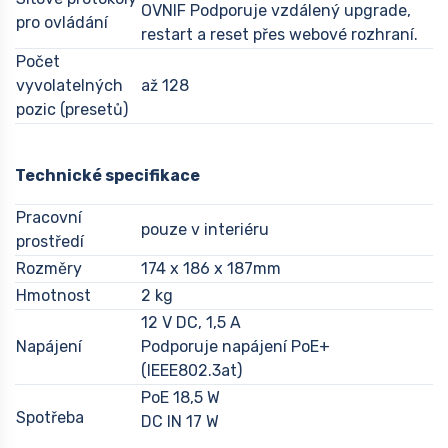
OVNIF Podporuje vzdálený upgrade,
pro ovládání
restart a reset přes webové rozhraní.
Počet
vyvolatelných
až 128
pozic (presetů)
Technické specifikace
Pracovní
pouze v interiéru
prostředí
Rozměry
174 x 186 x 187mm
Hmotnost
2 kg
12 V DC, 1,5 A
Napájení
Podporuje napájení PoE+
(IEEE802.3at)
PoE 18,5 W
Spotřeba
DC IN 17 W