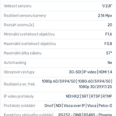
Velikost senzoru
1/2,8"
Rozlišení sensoru kamery
2.16 Mpx
Rozsah zoomu [x]
20
Minimální světelnost objektivu
F1.6
Maximální světelnost objektivu
F3.8
Maximální šířka záběru
57°
Autotracking
Ne
Obrazové výstupy
3G-SDI | IP video | HDMI 1.4
1080p 60/59.94/50 | 1080i 60/59.94/50 |
Rozlišení a sn. frek.
1080p 30/29.97/25
IP video protokoly
NDI HX2 | SRT | RTSP | RTMP
Protokoly ovládání
Onvif | NDI | Visca over IP | Visca | Pelco-D
Konektory sériového ovládání
RS232 - DIN8 | RS485 - Phoenix