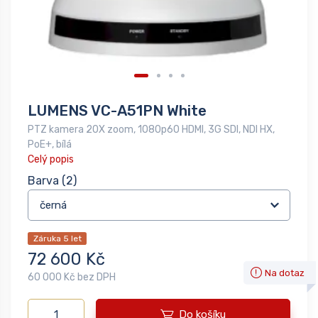
LUMENS VC-A51PN White
PTZ kamera 20X zoom, 1080p60 HDMI, 3G SDI, NDI HX,
PoE+, bílá
Celý popis
Barva
(2)
Záruka 5 let
72 600 Kč
Na dotaz
60 000 Kč bez DPH
Do košíku