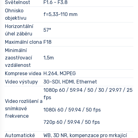
Světelnost
F1.6 - F3.8
Ohnisko
f=5,33-110 mm
objektivu
Horizontální
57°
úhel záběru
Maximální clona
F18
Minimální
zaostřovací
1,5m
vzdálenost
Komprese videa
H.264, MJPEG
Video výstupy
3G-SDI, HDMI, Ethernet
1080p 60 / 59.94 / 50 / 30 / 29.97 / 25
fps
Video rozlišení a
snímkové
1080i 60 / 59.94 / 50 fps
frekvence
720p 60 / 59.94 / 50 fps
Automatické
WB, 3D NR, kompenzace pro mrkající