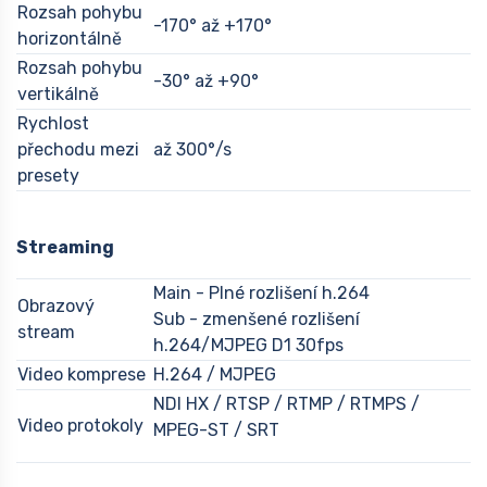
Rozsah pohybu
-170° až +170°
horizontálně
Rozsah pohybu
-30° až +90°
vertikálně
Rychlost
přechodu mezi
až 300°/s
presety
Streaming
Main - Plné rozlišení h.264
Obrazový
Sub - zmenšené rozlišení
stream
h.264/MJPEG D1 30fps
Video komprese
H.264 / MJPEG
NDI HX / RTSP / RTMP / RTMPS /
Video protokoly
MPEG-ST / SRT