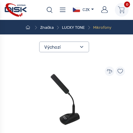
0
CZK
Značka
LUCKY TONE
Mikrofony