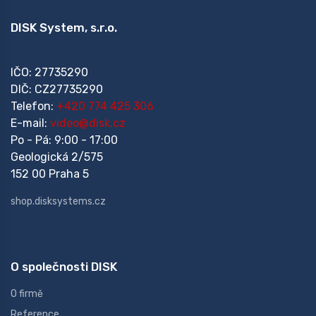
DISK System, s.r.o.
IČO: 27735290
DIČ: CZ27735290
Telefon:
+420 774 425 306
E-mail:
video@disk.cz
Po - Pá: 9:00 - 17:00
Geologická 2/575
152 00 Praha 5
shop.disksystems.cz
O společnosti DISK
O firmě
Reference