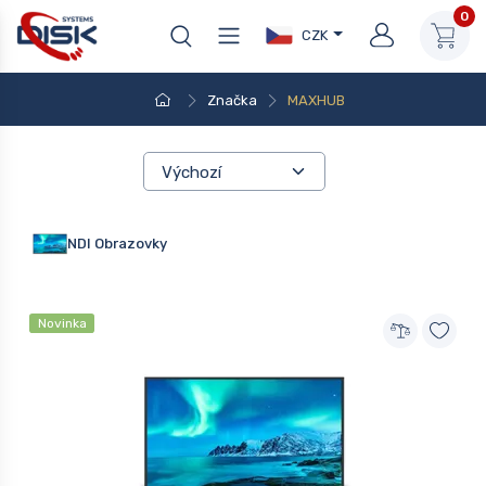
0
CZK
Značka
MAXHUB
NDI Obrazovky
Novinka