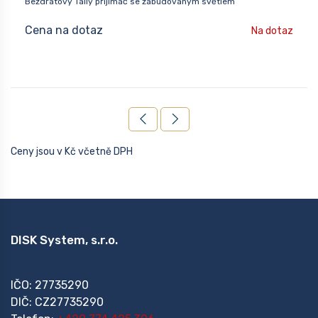
Bezdrátový Tally přijímač se zabudovaným světlem
Cena na dotaz
Na dotaz
Ceny jsou v Kč včetně DPH
DISK System, s.r.o.
IČO: 27735290
DIČ: CZ27735290