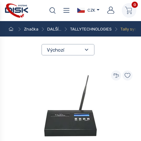
0
CZK
Značka
DALŠÍ...
TALLYTECHNOLOGIES
Tally syst