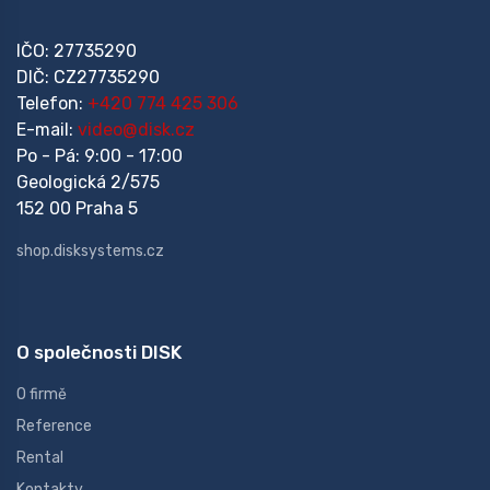
IČO: 27735290
DIČ: CZ27735290
Telefon:
+420 774 425 306
E-mail:
video@disk.cz
Po - Pá: 9:00 - 17:00
Geologická 2/575
152 00 Praha 5
shop.disksystems.cz
O společnosti DISK
O firmě
Reference
Rental
Kontakty