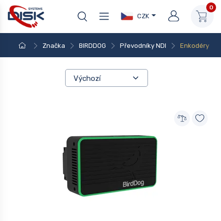
0
CZK
Značka
BIRDDOG
Převodníky NDI
Enkodéry