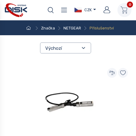
0
CZK
Značka
NETGEAR
Příslušenství